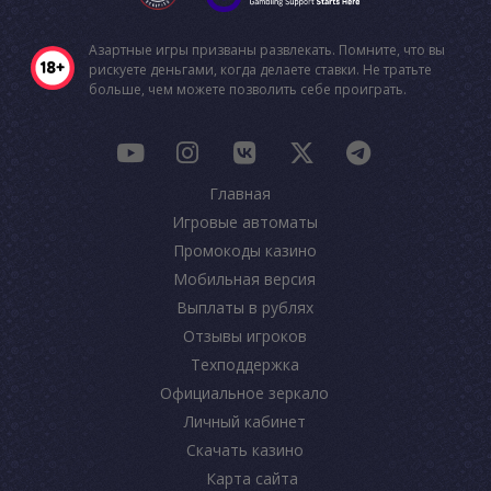
Азартные игры призваны развлекать. Помните, что вы
рискуете деньгами, когда делаете ставки. Не тратьте
больше, чем можете позволить себе проиграть.
Главная
Игровые автоматы
Промокоды казино
Мобильная версия
Выплаты в рублях
Отзывы игроков
Техподдержка
Официальное зеркало
Личный кабинет
Скачать казино
Карта сайта