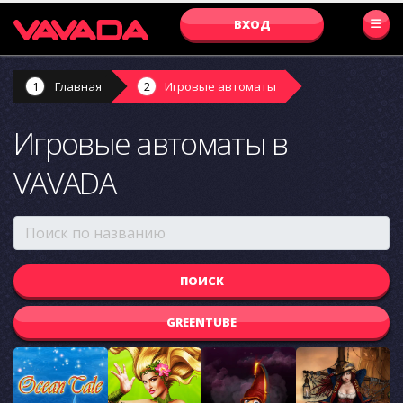
ВХОД
Главная
Игровые автоматы
Игровые автоматы в
VAVADA
GREENTUBE