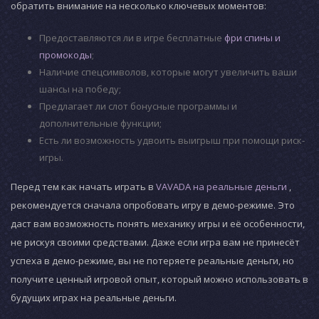
обратить внимание на несколько ключевых моментов:
Предоставляются ли в игре бесплатные
фри спины и
промокоды
;
Наличие спецсимволов, которые могут увеличить ваши
шансы на победу;
Предлагает ли слот бонусные программы и
дополнительные функции;
Есть ли возможность удвоить выигрыш при помощи риск-
игры.
Перед тем как начать играть в
VAVADA на реальные деньги
,
рекомендуется сначала опробовать игру в демо-режиме. Это
даст вам возможность понять механику игры и её особенности,
не рискуя своими средствами. Даже если игра вам не принесёт
успеха в демо-режиме, вы не потеряете реальные деньги, но
получите ценный игровой опыт, который можно использовать в
будущих играх на реальные деньги.