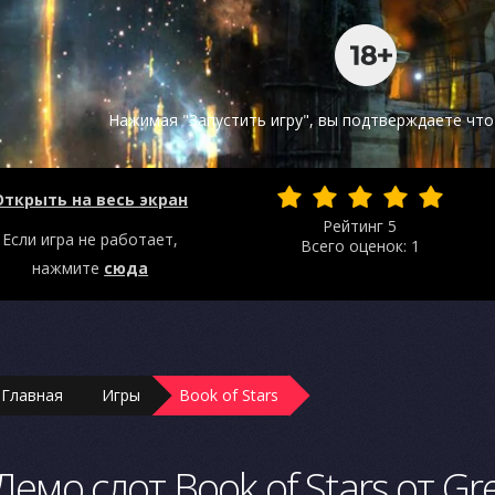
Нажимая "Запустить игру", вы подтверждаете что 
Открыть на весь экран
Рейтинг
5
Если игра не работает,
Всего оценок:
1
нажмите
сюда
Главная
Игры
Book of Stars
Демо слот Book of Stars от G