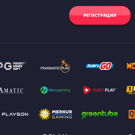
РЕГИСТРАЦИЯ