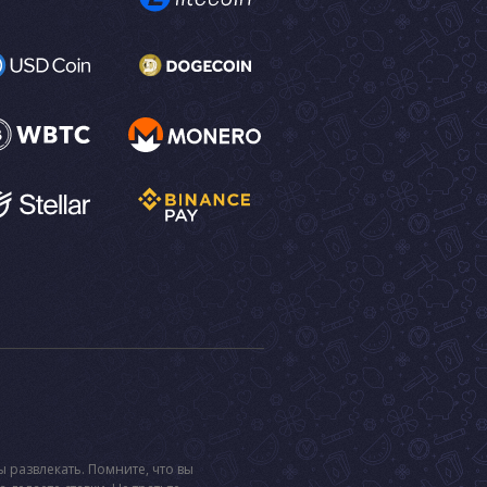
 развлекать. Помните, что вы