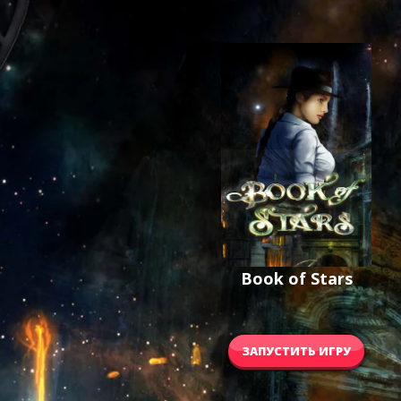
Book of Stars
ЗАПУСТИТЬ ИГРУ