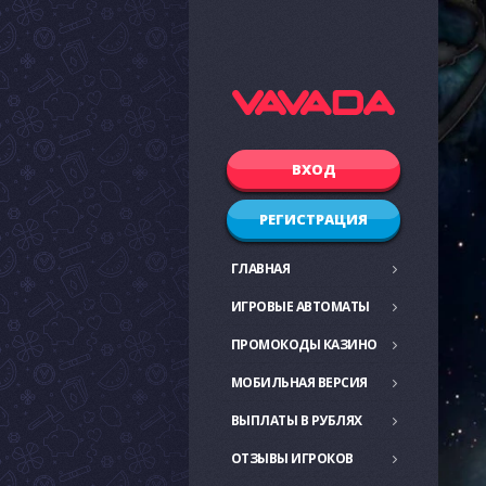
ВХОД
РЕГИСТРАЦИЯ
ГЛАВНАЯ
ИГРОВЫЕ АВТОМАТЫ
ПРОМОКОДЫ КАЗИНО
МОБИЛЬНАЯ ВЕРСИЯ
ВЫПЛАТЫ В РУБЛЯХ
ОТЗЫВЫ ИГРОКОВ