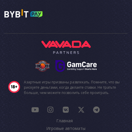
Азартные игры призваны развлекать. Помните, что вы
рискуете деньгами, когда делаете ставки. Не тратьте
больше, чем можете позволить себе проиграть.
Главная
Игровые автоматы