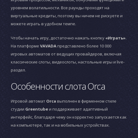
уровнем волатильности. Все раунды проходят на
виртуальные кредиты, поэтому вы ничем не рискуете и
можете играть в удобном темпе.
Чтобы начать игру, достаточно нажать кнопку
«Играть»
.
На платформе
VAVADA
представлено более 10 000
игровых автоматов от ведущих провайдеров, включая
классические слоты, видеослоты, настольные игры и live-
раздел.
Особенности слота Orca
Игровой автомат
Orca
выполнен в фирменном стиле
студии
Greentube
и поддерживает адаптивный
интерфейс, благодаря чему он корректно запускается как
на компьютере, так и на мобильных устройствах.