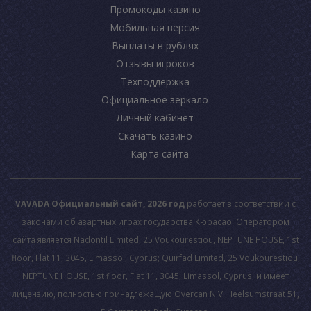
Промокоды казино
Мобильная версия
Выплаты в рублях
Отзывы игроков
Техподдержка
Официальное зеркало
Личный кабинет
Скачать казино
Карта сайта
VAVADA Официальный сайт, 2026 год
работает в соответствии с
законами об азартных играх государства Кюрасао. Оператором
сайта является Nadontil Limited, 25 Voukourestiou, NEPTUNE HOUSE, 1st
floor, Flat 11, 3045, Limassol, Cyprus; Quirfad Limited, 25 Voukourestiou,
NEPTUNE HOUSE, 1st floor, Flat 11, 3045, Limassol, Cyprus; и имеет
лицензию, полностью принадлежащую Overcan N.V. Heelsumstraat 51,