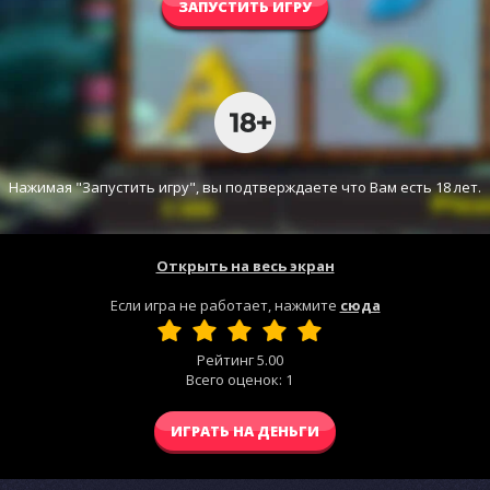
ЗАПУСТИТЬ ИГРУ
Нажимая "Запустить игру", вы подтверждаете что Вам есть 18 лет.
Открыть на весь экран
Если игра не работает, нажмите
сюда
Рейтинг
5.00
Всего оценок:
1
ИГРАТЬ НА ДЕНЬГИ