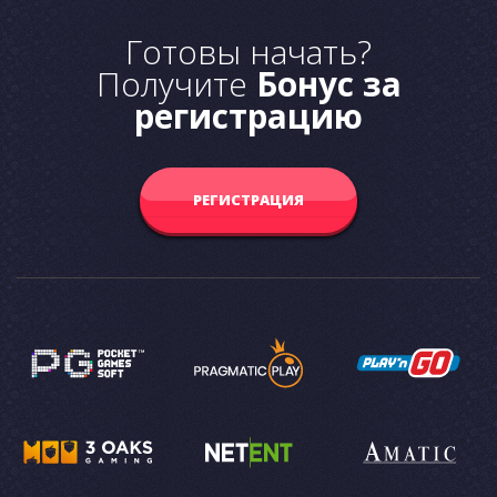
Готовы начать?
Получите
Бонус за
регистрацию
РЕГИСТРАЦИЯ