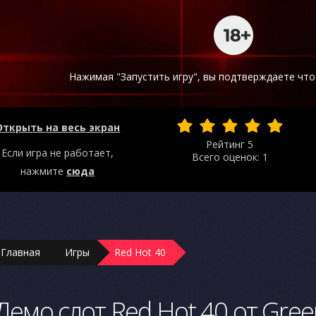
Нажимая "Запустить игру", вы подтверждаете что 
Открыть на весь экран
Рейтинг
5
Если игра не работает,
Всего оценок:
1
нажмите
сюда
Главная
Игры
Red Hot 40
Демо слот Red Hot 40 от Gre