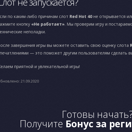
Слот не запускается?
сли по каким-либо причинам слот
Red Hot 40
не открывается ил
ажмите кнопку
«Не работает»
. Мы проверим игру и постараем
ехнические неполадки.
осле завершения игры вы можете оставить свою оценку слота
печатлениями — это поможет другим пользователям сделать в
елаем приятной и увлекательной игры!
бновлено:
21.09.2020
Готовы начать
Получите
Бонус за рег