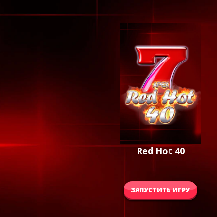
Red Hot 40
ЗАПУСТИТЬ ИГРУ