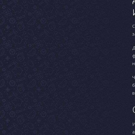
з
Д
ф
н
Ч
б
в
И
а