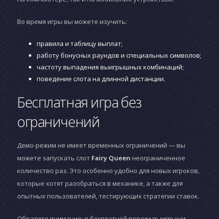
Во время игры вы можете изучить:
правила и таблицу выплат;
работу бонусных раундов и специальных символов;
частоту выпадения выигрышных комбинаций;
поведение слота на длинной дистанции.
Бесплатная игра без
ограничений
Демо-режим не имеет временных ограничений — вы
можете запускать слот
Fairy Queen
неограниченное
количество раз. Это особенно удобно для новых игроков,
которые хотят разобраться в механике, а также для
опытных пользователей, тестирующих стратегии ставок.
Обратите внимание: в бесплатной версии выигрыши