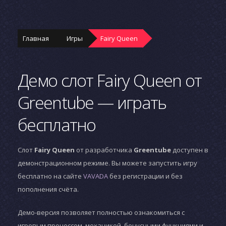
Главная
Игры
Fairy Queen
Демо слот Fairy Queen от
Greentube — играть
бесплатно
Слот
Fairy Queen
от разработчика
Greentube
доступен в
демонстрационном режиме. Вы можете запустить игру
бесплатно на сайте
VAVADA
без регистрации и без
пополнения счёта.
Демо-версия позволяет полностью ознакомиться с
игровым процессом, механикой, бонусными функциями и