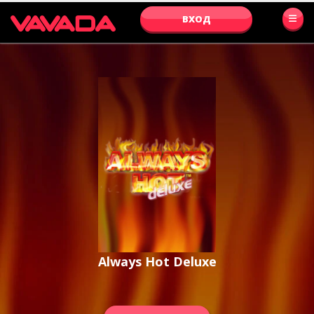
ВХОД
Always Hot Deluxe