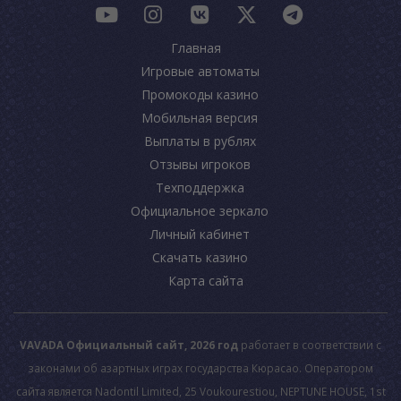
Главная
Игровые автоматы
Промокоды казино
Мобильная версия
Выплаты в рублях
Отзывы игроков
Техподдержка
Официальное зеркало
Личный кабинет
Скачать казино
Карта сайта
VAVADA Официальный сайт, 2026 год
работает в соответствии с
законами об азартных играх государства Кюрасао. Оператором
сайта является Nadontil Limited, 25 Voukourestiou, NEPTUNE HOUSE, 1st