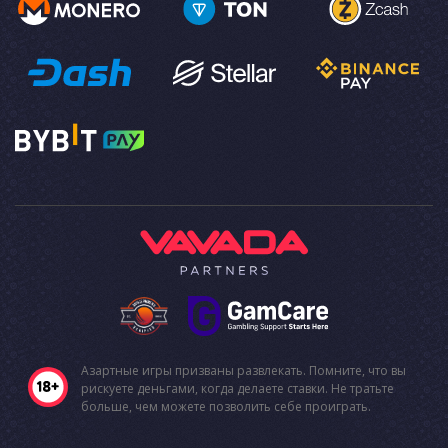
Азартные игры призваны развлекать. Помните, что вы
рискуете деньгами, когда делаете ставки. Не тратьте
больше, чем можете позволить себе проиграть.