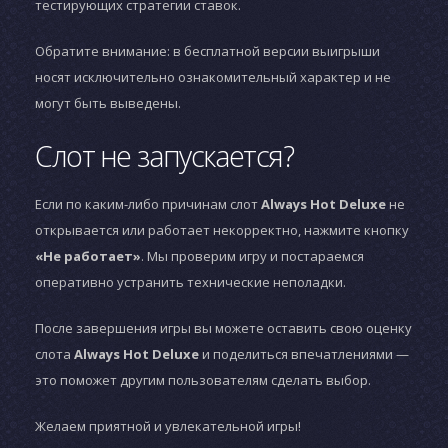
тестирующих стратегии ставок.
Обратите внимание: в бесплатной версии выигрыши
носят исключительно ознакомительный характер и не
могут быть выведены.
Слот не запускается?
Если по каким-либо причинам слот
Always Hot Deluxe
не
открывается или работает некорректно, нажмите кнопку
«Не работает»
. Мы проверим игру и постараемся
оперативно устранить технические неполадки.
После завершения игры вы можете оставить свою оценку
слота
Always Hot Deluxe
и поделиться впечатлениями —
это поможет другим пользователям сделать выбор.
Желаем приятной и увлекательной игры!