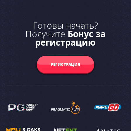
Готовы начать?
Получите
Бонус за
регистрацию
РЕГИСТРАЦИЯ