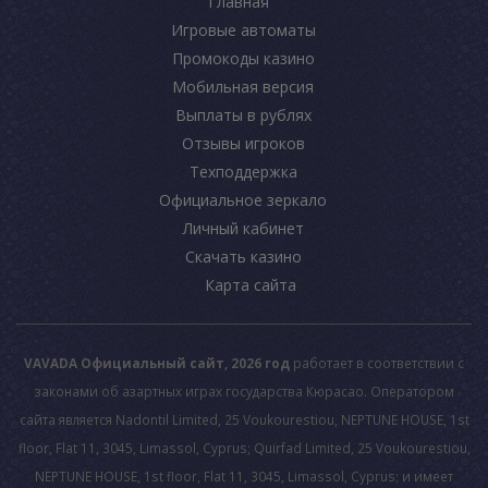
Главная
Игровые автоматы
Промокоды казино
Мобильная версия
Выплаты в рублях
Отзывы игроков
Техподдержка
Официальное зеркало
Личный кабинет
Скачать казино
Карта сайта
VAVADA Официальный сайт, 2026 год
работает в соответствии с
законами об азартных играх государства Кюрасао. Оператором
сайта является Nadontil Limited, 25 Voukourestiou, NEPTUNE HOUSE, 1st
floor, Flat 11, 3045, Limassol, Cyprus; Quirfad Limited, 25 Voukourestiou,
NEPTUNE HOUSE, 1st floor, Flat 11, 3045, Limassol, Cyprus; и имеет