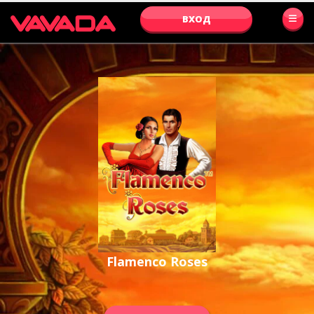
ВХОД
Flamenco Roses