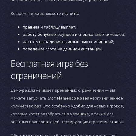
Во время игры вы можете изучить:
правила и таблицу выплат;
работу бонусных раундов и специальных символов;
частоту выпадения выигрышных комбинаций;
поведение слота на длинной дистанции.
Бесплатная игра без
ограничений
Демо-режим не имеет временных ограничений — вы
можете запускать слот
Flamenco Roses
неограниченное
количество раз. Это особенно удобно для новых игроков,
которые хотят разобраться в механике, а также для
опытных пользователей, тестирующих стратегии ставок.
Обратите внимание: в бесплатной версии выигрыши