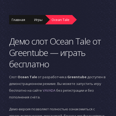
Главная
Игры
Ocean Tale
Демо слот Ocean Tale от
Greentube — играть
бесплатно
Слот
Ocean Tale
от разработчика
Greentube
доступен в
демонстрационном режиме. Вы можете запустить игру
бесплатно на сайте
VAVADA
без регистрации и без
пополнения счёта.
Демо-версия позволяет полностью ознакомиться с
игровым процессом, механикой, бонусными функциями и