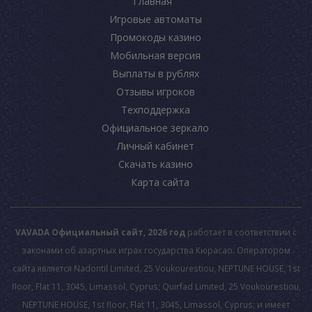
Главная
Игровые автоматы
Промокоды казино
Мобильная версия
Выплаты в рублях
Отзывы игроков
Техподдержка
Официальное зеркало
Личный кабинет
Скачать казино
Карта сайта
VAVADA Официальный сайт, 2026 год
работает в соответствии с
законами об азартных играх государства Кюрасао. Оператором
сайта является Nadontil Limited, 25 Voukourestiou, NEPTUNE HOUSE, 1st
floor, Flat 11, 3045, Limassol, Cyprus; Quirfad Limited, 25 Voukourestiou,
NEPTUNE HOUSE, 1st floor, Flat 11, 3045, Limassol, Cyprus; и имеет