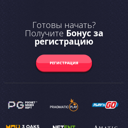
Готовы начать?
Получите
Бонус за
регистрацию
РЕГИСТРАЦИЯ