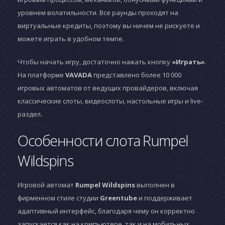
уровнем волатильности. Все раунды проходят на
виртуальные кредиты, поэтому вы ничем не рискуете и
можете играть в удобном темпе.
Чтобы начать игру, достаточно нажать кнопку
«Играть»
.
На платформе
VAVADA
представлено более 10 000
игровых автоматов от ведущих провайдеров, включая
классические слоты, видеослоты, настольные игры и live-
раздел.
Особенности слота Rumpel
Wildspins
Игровой автомат
Rumpel Wildspins
выполнен в
фирменном стиле студии
Greentube
и поддерживает
адаптивный интерфейс, благодаря чему он корректно
запускается как на компьютере, так и на мобильных