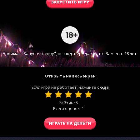
ЗАПУСТИТЬ ИГРУ
Нажимая "Запустить игру", вы подтверждаете что Вам есть 18 лет.
Открыть на весь экран
Если игра не работает, нажмите
сюда
Рейтинг
5
Всего оценок:
1
ИГРАТЬ НА ДЕНЬГИ