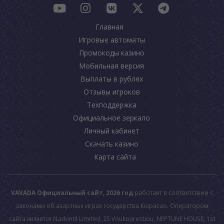
Главная
Игровые автоматы
Промокоды казино
Мобильная версия
Выплаты в рублях
Отзывы игроков
Техподдержка
Официальное зеркало
Личный кабинет
Скачать казино
Карта сайта
VAVADA Официальный сайт, 2026 год
работает в соответствии с
законами об азартных играх государства Кюрасао. Оператором
сайта является Nadontil Limited, 25 Voukourestiou, NEPTUNE HOUSE, 1st