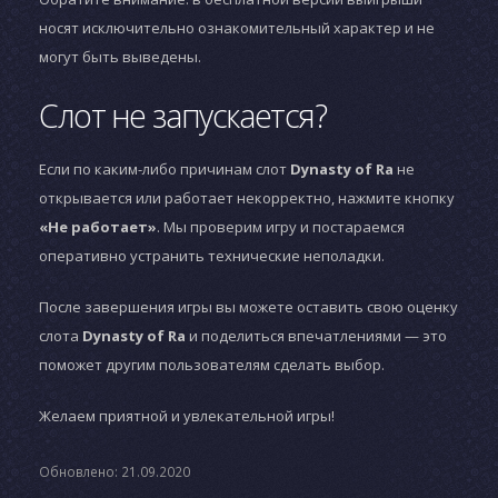
носят исключительно ознакомительный характер и не
могут быть выведены.
Слот не запускается?
Если по каким-либо причинам слот
Dynasty of Ra
не
открывается или работает некорректно, нажмите кнопку
«Не работает»
. Мы проверим игру и постараемся
оперативно устранить технические неполадки.
После завершения игры вы можете оставить свою оценку
слота
Dynasty of Ra
и поделиться впечатлениями — это
поможет другим пользователям сделать выбор.
Желаем приятной и увлекательной игры!
Обновлено:
21.09.2020