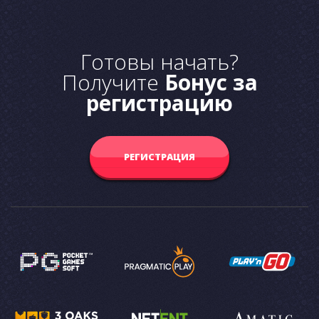
Готовы начать?
Получите
Бонус за
регистрацию
РЕГИСТРАЦИЯ