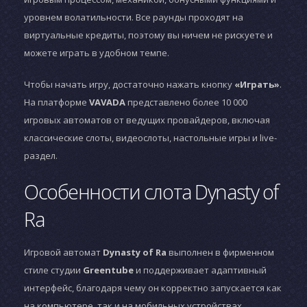
уровнем волатильности. Все раунды проходят на
виртуальные кредиты, поэтому вы ничем не рискуете и
можете играть в удобном темпе.
Чтобы начать игру, достаточно нажать кнопку
«Играть»
.
На платформе
VAVADA
представлено более 10 000
игровых автоматов от ведущих провайдеров, включая
классические слоты, видеослоты, настольные игры и live-
раздел.
Особенности слота Dynasty of
Ra
Игровой автомат
Dynasty of Ra
выполнен в фирменном
стиле студии
Greentube
и поддерживает адаптивный
интерфейс, благодаря чему он корректно запускается как
на компьютере, так и на мобильных устройствах.