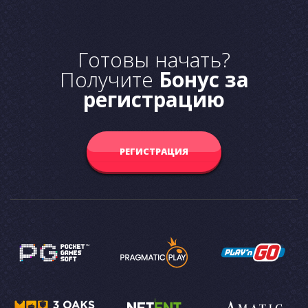
Готовы начать?
Получите
Бонус за
регистрацию
РЕГИСТРАЦИЯ