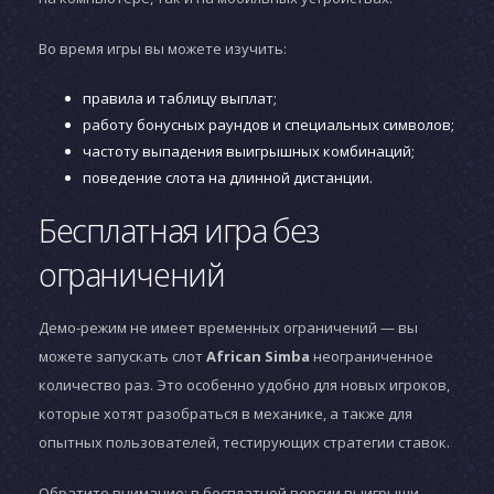
Во время игры вы можете изучить:
правила и таблицу выплат;
работу бонусных раундов и специальных символов;
частоту выпадения выигрышных комбинаций;
поведение слота на длинной дистанции.
Бесплатная игра без
ограничений
Демо-режим не имеет временных ограничений — вы
можете запускать слот
African Simba
неограниченное
количество раз. Это особенно удобно для новых игроков,
которые хотят разобраться в механике, а также для
опытных пользователей, тестирующих стратегии ставок.
Обратите внимание: в бесплатной версии выигрыши