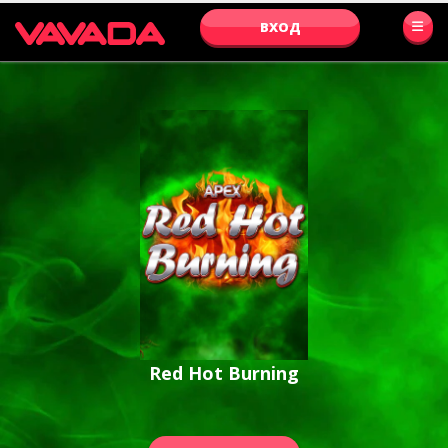
ВХОД
Red Hot Burning