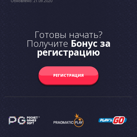
Обновлено:
21.09.2020
Готовы начать?
Получите
Бонус за
регистрацию
РЕГИСТРАЦИЯ