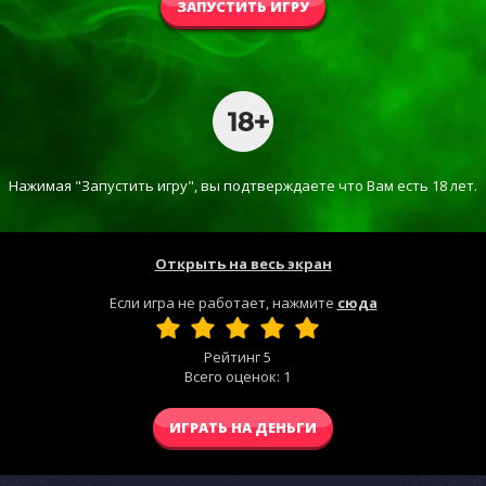
ЗАПУСТИТЬ ИГРУ
Нажимая "Запустить игру", вы подтверждаете что Вам есть 18 лет.
Открыть на весь экран
Если игра не работает, нажмите
сюда
Рейтинг
5
Всего оценок:
1
ИГРАТЬ НА ДЕНЬГИ