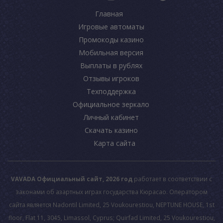
Главная
Игровые автоматы
Промокоды казино
Мобильная версия
Выплаты в рублях
Отзывы игроков
Техподдержка
Официальное зеркало
Личный кабинет
Скачать казино
Карта сайта
VAVADA Официальный сайт, 2026 год
работает в соответствии с
законами об азартных играх государства Кюрасао. Оператором
сайта является Nadontil Limited, 25 Voukourestiou, NEPTUNE HOUSE, 1st
floor, Flat 11, 3045, Limassol, Cyprus; Quirfad Limited, 25 Voukourestiou,