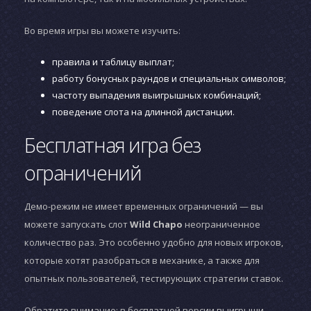
Во время игры вы можете изучить:
правила и таблицу выплат;
работу бонусных раундов и специальных символов;
частоту выпадения выигрышных комбинаций;
поведение слота на длинной дистанции.
Бесплатная игра без
ограничений
Демо-режим не имеет временных ограничений — вы
можете запускать слот
Wild Chapo
неограниченное
количество раз. Это особенно удобно для новых игроков,
которые хотят разобраться в механике, а также для
опытных пользователей, тестирующих стратегии ставок.
Обратите внимание: в бесплатной версии выигрыши