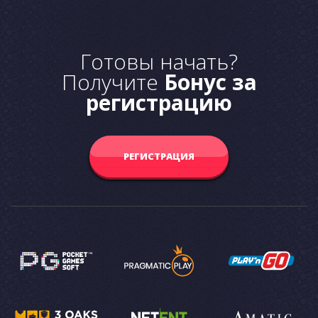
Готовы начать?
Получите
Бонус за
регистрацию
РЕГИСТРАЦИЯ