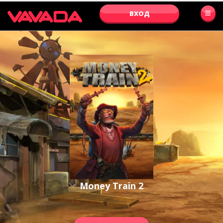
ВХОД
Money Train 2