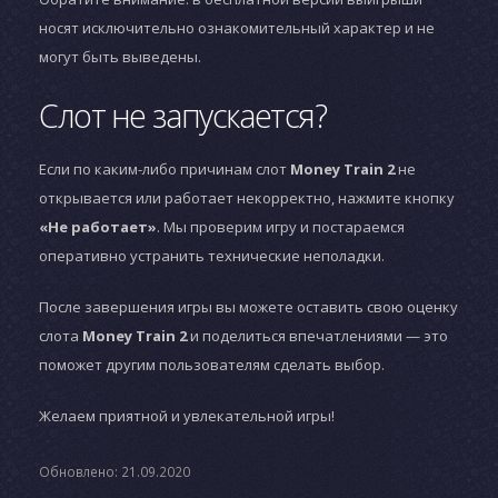
носят исключительно ознакомительный характер и не
могут быть выведены.
Слот не запускается?
Если по каким-либо причинам слот
Money Train 2
не
открывается или работает некорректно, нажмите кнопку
«Не работает»
. Мы проверим игру и постараемся
оперативно устранить технические неполадки.
После завершения игры вы можете оставить свою оценку
слота
Money Train 2
и поделиться впечатлениями — это
поможет другим пользователям сделать выбор.
Желаем приятной и увлекательной игры!
Обновлено:
21.09.2020