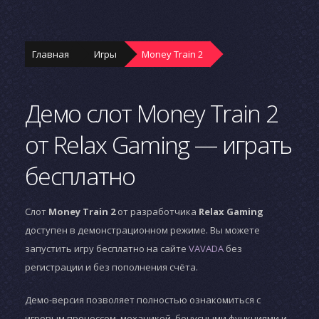
Главная
Игры
Money Train 2
Демо слот Money Train 2
от Relax Gaming — играть
бесплатно
Слот
Money Train 2
от разработчика
Relax Gaming
доступен в демонстрационном режиме. Вы можете
запустить игру бесплатно на сайте
VAVADA
без
регистрации и без пополнения счёта.
Демо-версия позволяет полностью ознакомиться с
игровым процессом, механикой, бонусными функциями и