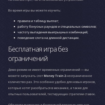
Во время игры вы можете изучить:
правила и таблицу выплат;
работу бонусных раундов и специальных символов;
частоту выпадения выигрышных комбинаций;
поведение слота на длинной дистанции.
Бесплатная игра без
ограничений
Демо-режим не имеет временных ограничений — вы
можете запускать слот
Money Train 2
неограниченное
количество раз. Это особенно удобно для новых игроков,
которые хотят разобраться в механике, а также для
опытных пользователей, тестирующих стратегии ставок.
Обратите внимание: в бесплатной версии выигрыши