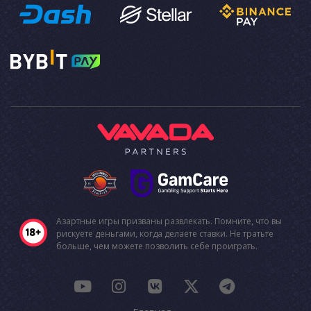
Азартные игры призваны развлекать. Помните, что вы
рискуете деньгами, когда делаете ставки. Не тратьте
больше, чем можете позволить себе проиграть.