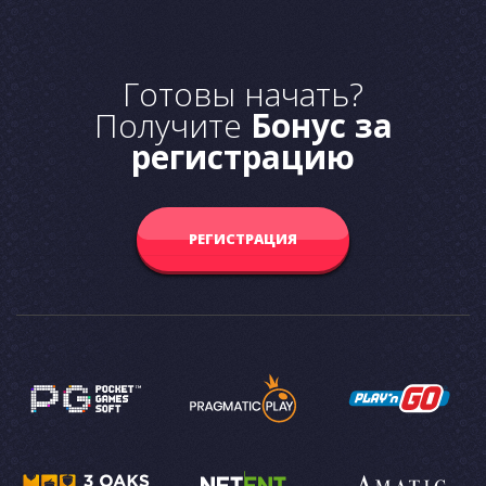
Готовы начать?
Получите
Бонус за
регистрацию
РЕГИСТРАЦИЯ