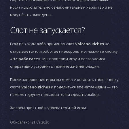
носят исключительно ознакомительный характер и не
могут быть выведены.
Слот не запускается?
Если по каким-либо причинам слот
Volcano Riches
не
открывается или работает некорректно, нажмите кнопку
«Не работает»
. Мы проверим игру и постараемся
оперативно устранить технические неполадки.
После завершения игры вы можете оставить свою оценку
слота
Volcano Riches
и поделиться впечатлениями — это
поможет другим пользователям сделать выбор.
Желаем приятной и увлекательной игры!
Обновлено:
21.09.2020