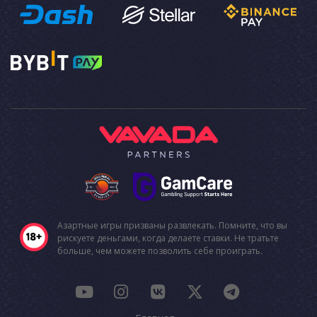
Азартные игры призваны развлекать. Помните, что вы
рискуете деньгами, когда делаете ставки. Не тратьте
больше, чем можете позволить себе проиграть.