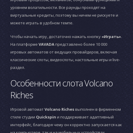
уровнем волатильности. Все раунды проходят на
виртуальные кредиты, поэтому вы ничем не рискуете и
можете играть в удобном темпе.
Чтобы начать игру, достаточно нажать кнопку
«Играть»
.
На платформе
VAVADA
представлено более 10 000
игровых автоматов от ведущих провайдеров, включая
классические слоты, видеослоты, настольные игры и live-
раздел.
Особенности слота Volcano
Riches
Игровой автомат
Volcano Riches
выполнен в фирменном
стиле студии
Quickspin
и поддерживает адаптивный
интерфейс, благодаря чему он корректно запускается как
на компьютере, так и на мобильных устройствах.