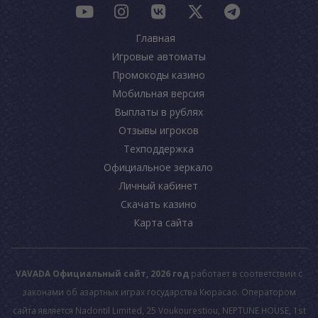
Главная
Игровые автоматы
Промокоды казино
Мобильная версия
Выплаты в рублях
Отзывы игроков
Техподдержка
Официальное зеркало
Личный кабинет
Скачать казино
Карта сайта
VAVADA Официальный сайт, 2026 год
работает в соответствии с
законами об азартных играх государства Кюрасао. Оператором
сайта является Nadontil Limited, 25 Voukourestiou, NEPTUNE HOUSE, 1st