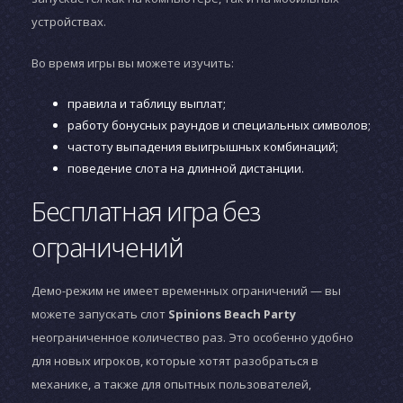
устройствах.
Во время игры вы можете изучить:
правила и таблицу выплат;
работу бонусных раундов и специальных символов;
частоту выпадения выигрышных комбинаций;
поведение слота на длинной дистанции.
Бесплатная игра без
ограничений
Демо-режим не имеет временных ограничений — вы
можете запускать слот
Spinions Beach Party
неограниченное количество раз. Это особенно удобно
для новых игроков, которые хотят разобраться в
механике, а также для опытных пользователей,