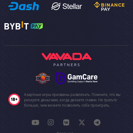
Азартные игры призваны развлекать. Помните, что вы
рискуете деньгами, когда делаете ставки. Не тратьте
больше, чем можете позволить себе проиграть.