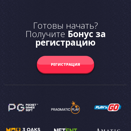
Готовы начать?
Получите
Бонус за
регистрацию
РЕГИСТРАЦИЯ