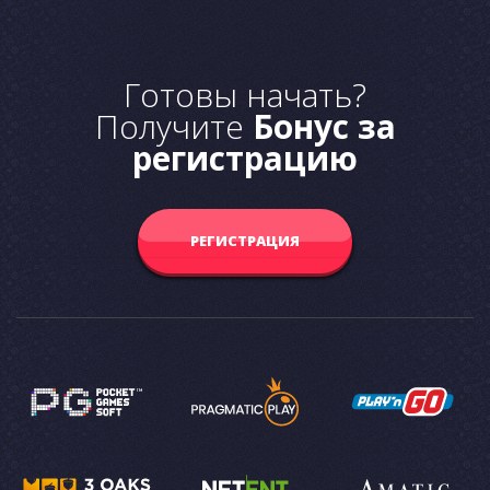
Готовы начать?
Получите
Бонус за
регистрацию
РЕГИСТРАЦИЯ