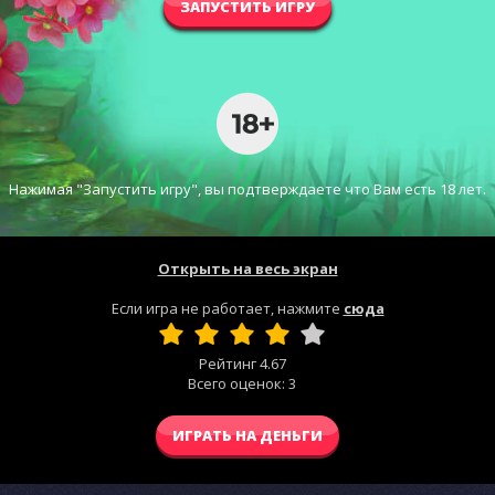
ЗАПУСТИТЬ ИГРУ
Нажимая "Запустить игру", вы подтверждаете что Вам есть 18 лет.
Открыть на весь экран
Если игра не работает, нажмите
сюда
Рейтинг
4.67
Всего оценок:
3
ИГРАТЬ НА ДЕНЬГИ