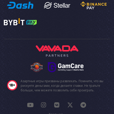
Азартные игры призваны развлекать. Помните, что вы
рискуете деньгами, когда делаете ставки. Не тратьте
больше, чем можете позволить себе проиграть.