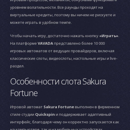
уровнем волатильности. Все раунды проходят на
виртуальные кредиты, поэтому вы ничем не рискуете и
можете играть в удобном темпе.
Чтобы начать игру, достаточно нажать кнопку
«Играть»
.
На платформе
VAVADA
представлено более 10 000
игровых автоматов от ведущих провайдеров, включая
классические слоты, видеослоты, настольные игры и live-
раздел.
Особенности слота Sakura
Fortune
Игровой автомат
Sakura Fortune
выполнен в фирменном
стиле студии
Quickspin
и поддерживает адаптивный
интерфейс, благодаря чему он корректно запускается как
на компьютере, так и на мобильных устройствах.