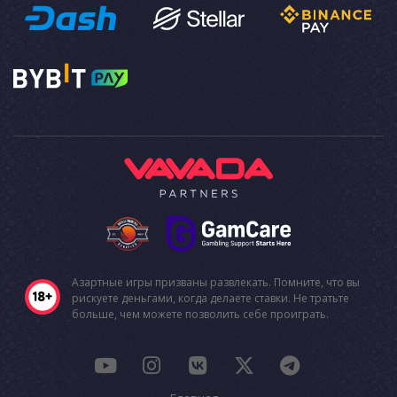
Азартные игры призваны развлекать. Помните, что вы
рискуете деньгами, когда делаете ставки. Не тратьте
больше, чем можете позволить себе проиграть.