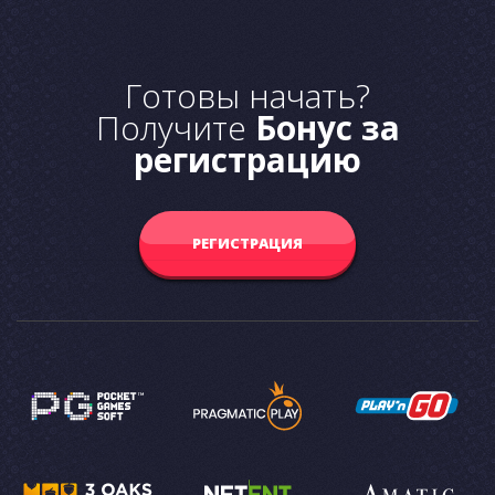
Готовы начать?
Получите
Бонус за
регистрацию
РЕГИСТРАЦИЯ