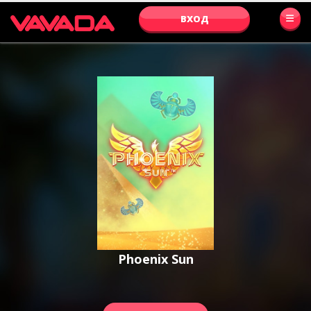
ВХОД
Phoenix Sun