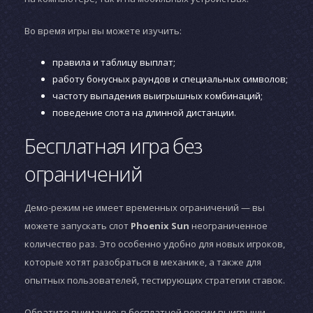
Во время игры вы можете изучить:
правила и таблицу выплат;
работу бонусных раундов и специальных символов;
частоту выпадения выигрышных комбинаций;
поведение слота на длинной дистанции.
Бесплатная игра без
ограничений
Демо-режим не имеет временных ограничений — вы
можете запускать слот
Phoenix Sun
неограниченное
количество раз. Это особенно удобно для новых игроков,
которые хотят разобраться в механике, а также для
опытных пользователей, тестирующих стратегии ставок.
Обратите внимание: в бесплатной версии выигрыши