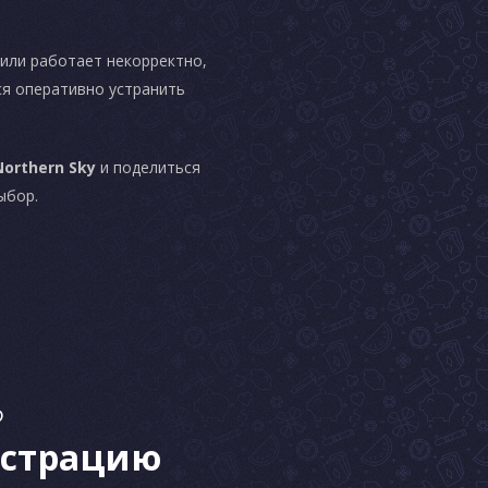
или работает некорректно,
ся оперативно устранить
Northern Sky
и поделиться
ыбор.
?
истрацию