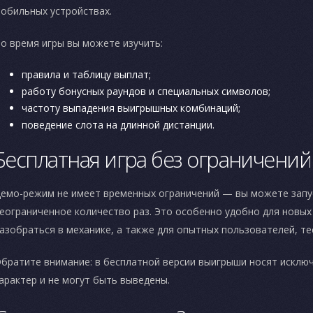
обильных устройствах.
о время игры вы можете изучить:
правила и таблицу выплат;
работу бонусных раундов и специальных символов;
частоту выпадения выигрышных комбинаций;
поведение слота на длинной дистанции.
Бесплатная игра без ограничений
емо-режим не имеет временных ограничений — вы можете запу
еограниченное количество раз. Это особенно удобно для новых
азобраться в механике, а также для опытных пользователей, те
братите внимание: в бесплатной версии выигрыши носят искл
арактер и не могут быть выведены.