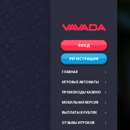
ВХОД
РЕГИСТРАЦИЯ
ГЛАВНАЯ
ИГРОВЫЕ АВТОМАТЫ
ПРОМОКОДЫ КАЗИНО
МОБИЛЬНАЯ ВЕРСИЯ
ВЫПЛАТЫ В РУБЛЯХ
ОТЗЫВЫ ИГРОКОВ