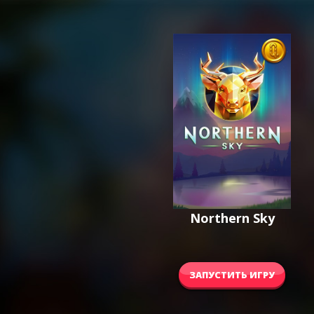
Northern Sky
ЗАПУСТИТЬ ИГРУ