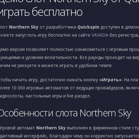
играть бесплатно
Слот
Northern Sky
от разработчика
Quickspin
доступен в демон
ожете запустить игру бесплатно на сайте
VAVADA
без регистрац
емо-версия позволяет полностью ознакомиться с игровым проц
ункциями и уровнем волатильности. Все раунды проходят на ви
ичем не рискуете и можете играть в удобном темпе.
тобы начать игру, достаточно нажать кнопку
«Играть»
. На пл
олее 10 000 игровых автоматов от ведущих провайдеров, включ
идеослоты, настольные игры и live-раздел.
Особенности слота Northern Sky
гровой автомат
Northern Sky
выполнен в фирменном стиле ст
даптивный интерфейс, благодаря чему он корректно запускается