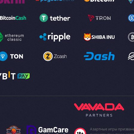
Азартные игры призваны