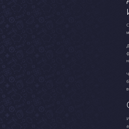
м
Д
ф
н
Ч
б
в
И
а