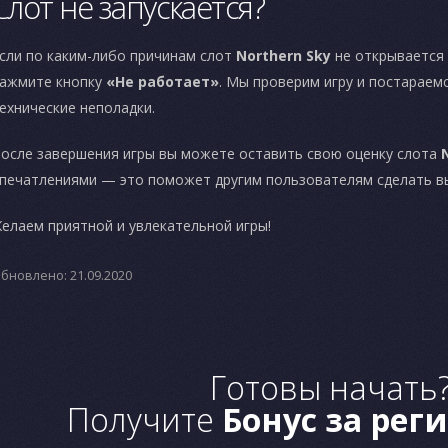
Слот не запускается?
сли по каким-либо причинам слот
Northern Sky
не открывается 
ажмите кнопку
«Не работает»
. Мы проверим игру и постараем
ехнические неполадки.
осле завершения игры вы можете оставить свою оценку слота
печатлениями — это поможет другим пользователям сделать в
елаем приятной и увлекательной игры!
бновлено:
21.09.2020
Готовы начать
Получите
Бонус за рег