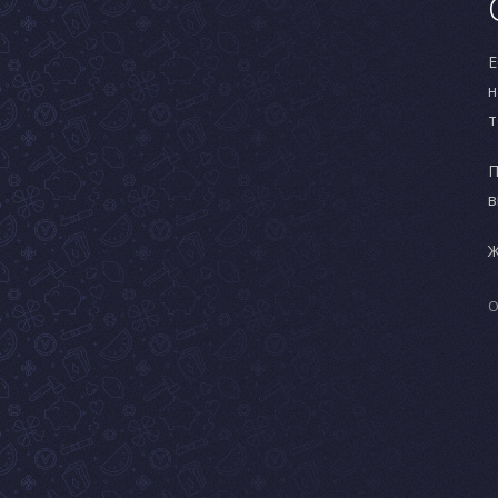
Е
н
т
П
в
Ж
О