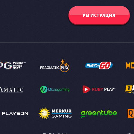
РЕГИСТРАЦИЯ