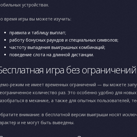
обильных устройствах.
о время игры вы можете изучить:
правила и таблицу выплат;
работу бонусных раундов и специальных символов;
частоту выпадения выигрышных комбинаций;
поведение слота на длинной дистанции.
Бесплатная игра без ограничений
емо-режим не имеет временных ограничений — вы можете запу
еограниченное количество раз. Это особенно удобно для новых
азобраться в механике, а также для опытных пользователей, те
братите внимание: в бесплатной версии выигрыши носят искл
арактер и не могут быть выведены.