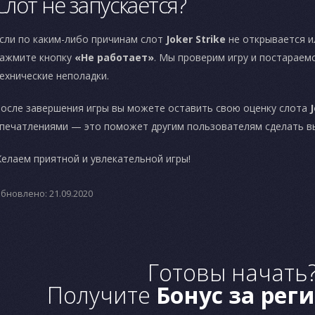
Слот не запускается?
сли по каким-либо причинам слот
Joker Strike
не открывается и
ажмите кнопку
«Не работает»
. Мы проверим игру и постараем
ехнические неполадки.
осле завершения игры вы можете оставить свою оценку слота
печатлениями — это поможет другим пользователям сделать в
елаем приятной и увлекательной игры!
бновлено:
21.09.2020
Готовы начать
Получите
Бонус за рег