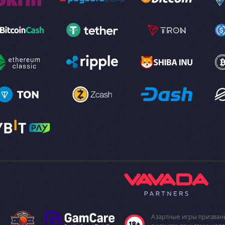
Азартные игры призваны