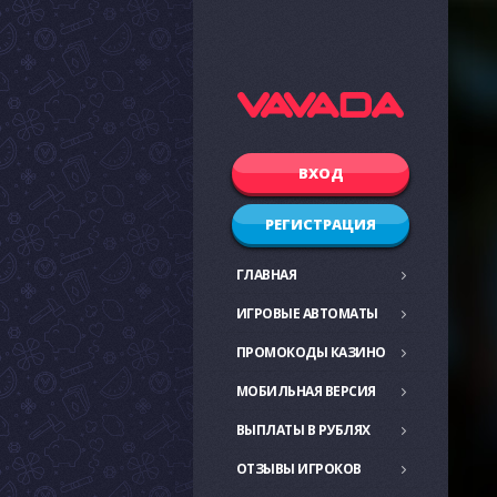
ВХОД
РЕГИСТРАЦИЯ
ГЛАВНАЯ
ИГРОВЫЕ АВТОМАТЫ
ПРОМОКОДЫ КАЗИНО
МОБИЛЬНАЯ ВЕРСИЯ
ВЫПЛАТЫ В РУБЛЯХ
ОТЗЫВЫ ИГРОКОВ