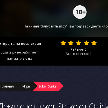
Нажимая "Запустить игру", вы подтверждаете что 
Открыть на весь экран
Рейтинг
5
Если игра не работает,
Всего оценок:
1
нажмите
сюда
Главная
Игры
Joker Strike
Демо слот Joker Strike от Qui