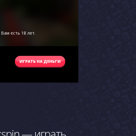
Вам есть 18 лет.
ИГРАТЬ НА ДЕНЬГИ
ckspin — играть