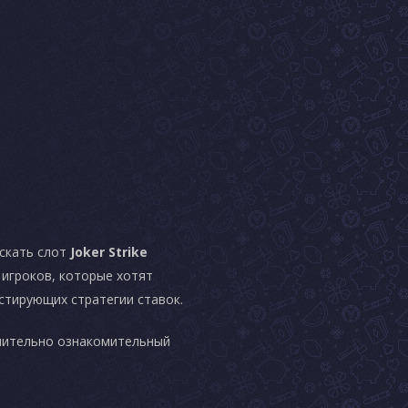
скать слот
Joker Strike
 игроков, которые хотят
стирующих стратегии ставок.
ючительно ознакомительный