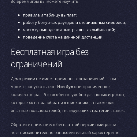
Во время игры вы можете изучить:
правила и таблицу выплат;
работу бонусных раундов и специальных символов;
частоту выпадения выигрышных комбинаций;
поведение слота на длинной дистанции.
Бесплатная игра без
ограничений
Демо-режим не имеет временных ограничений — вы
можете запускать слот
Hot Sync
неограниченное
количество раз. Это особенно удобно для новых игроков,
которые хотят разобраться в механике, а также для
опытных пользователей, тестирующих стратегии ставок.
Обратите внимание: в бесплатной версии выигрыши
носят исключительно ознакомительный характер и не