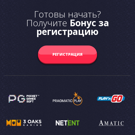
Готовы начать?
Получите
Бонус за
регистрацию
РЕГИСТРАЦИЯ