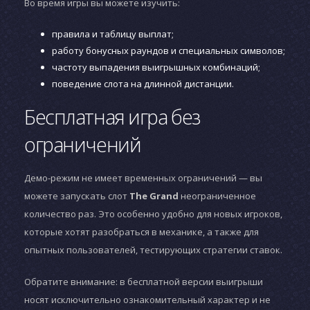
Во время игры вы можете изучить:
правила и таблицу выплат;
работу бонусных раундов и специальных символов;
частоту выпадения выигрышных комбинаций;
поведение слота на длинной дистанции.
Бесплатная игра без
ограничений
Демо-режим не имеет временных ограничений — вы
можете запускать слот
The Grand
неограниченное
количество раз. Это особенно удобно для новых игроков,
которые хотят разобраться в механике, а также для
опытных пользователей, тестирующих стратегии ставок.
Обратите внимание: в бесплатной версии выигрыши
носят исключительно ознакомительный характер и не