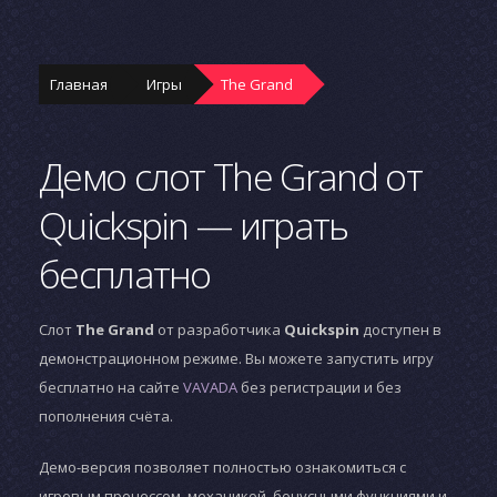
Главная
Игры
The Grand
Демо слот The Grand от
Quickspin — играть
бесплатно
Слот
The Grand
от разработчика
Quickspin
доступен в
демонстрационном режиме. Вы можете запустить игру
бесплатно на сайте
VAVADA
без регистрации и без
пополнения счёта.
Демо-версия позволяет полностью ознакомиться с
игровым процессом, механикой, бонусными функциями и