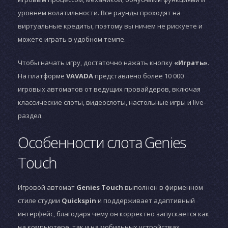
уровнем волатильности. Все раунды проходят на
виртуальные кредиты, поэтому вы ничем не рискуете и
можете играть в удобном темпе.
Чтобы начать игру, достаточно нажать кнопку
«Играть»
.
На платформе
VAVADA
представлено более 10 000
игровых автоматов от ведущих провайдеров, включая
классические слоты, видеослоты, настольные игры и live-
раздел.
Особенности слота Genies
Touch
Игровой автомат
Genies Touch
выполнен в фирменном
стиле студии
Quickspin
и поддерживает адаптивный
интерфейс, благодаря чему он корректно запускается как
на компьютере, так и на мобильных устройствах.