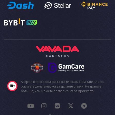
Азартные игры призваны развлекать. Помните, что вы
рискуете деньгами, когда делаете ставки. Не тратьте
больше, чем можете позволить себе проиграть.