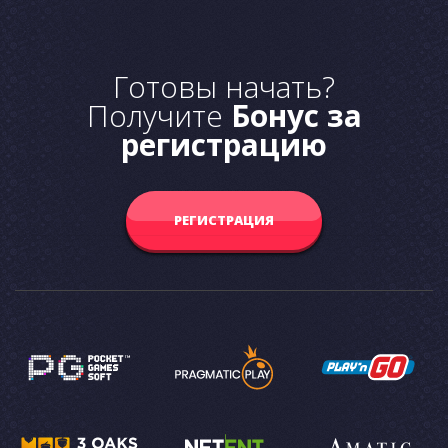
Готовы начать?
Получите
Бонус за
регистрацию
РЕГИСТРАЦИЯ