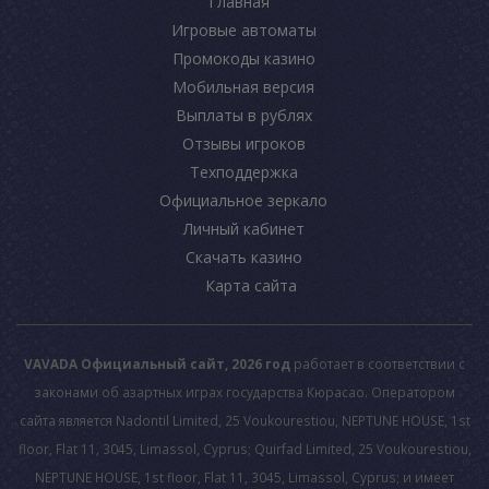
Главная
Игровые автоматы
Промокоды казино
Мобильная версия
Выплаты в рублях
Отзывы игроков
Техподдержка
Официальное зеркало
Личный кабинет
Скачать казино
Карта сайта
VAVADA Официальный сайт, 2026 год
работает в соответствии с
законами об азартных играх государства Кюрасао. Оператором
сайта является Nadontil Limited, 25 Voukourestiou, NEPTUNE HOUSE, 1st
floor, Flat 11, 3045, Limassol, Cyprus; Quirfad Limited, 25 Voukourestiou,
NEPTUNE HOUSE, 1st floor, Flat 11, 3045, Limassol, Cyprus; и имеет