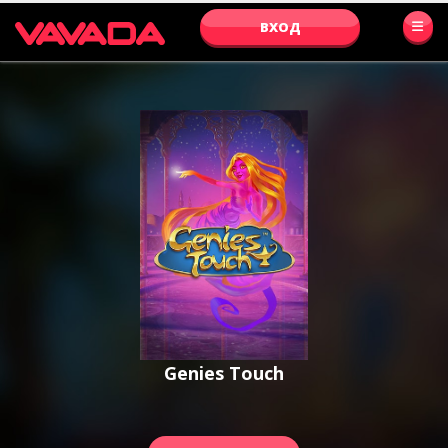
ВХОД
Genies Touch