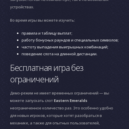
устройствах.
Во время игры вы можете изучить:
правила и таблицу выплат;
работу бонусных раундов и специальных символов;
частоту выпадения выигрышных комбинаций;
поведение слота на длинной дистанции.
Бесплатная игра без
ограничений
Демо-режим не имеет временных ограничений — вы
можете запускать слот
Eastern Emeralds
неограниченное количество раз. Это особенно удобно
для новых игроков, которые хотят разобраться в
механике, а также для опытных пользователей,