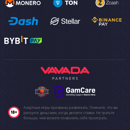
Азартные игры призваны развлекать. Помните, что вы
рискуете деньгами, когда делаете ставки. Не тратьте
больше, чем можете позволить себе проиграть.