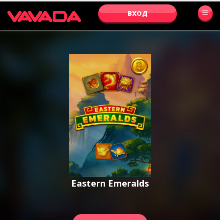
ВХОД
Eastern Emeralds