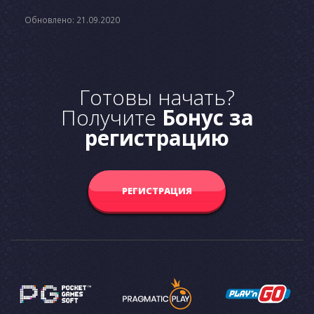
Обновлено:
21.09.2020
Готовы начать?
Получите
Бонус за
регистрацию
РЕГИСТРАЦИЯ