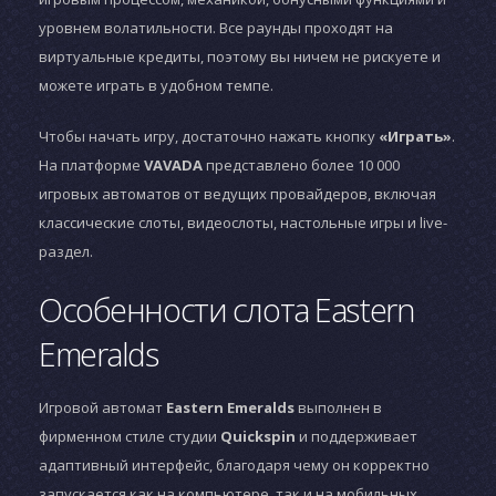
уровнем волатильности. Все раунды проходят на
виртуальные кредиты, поэтому вы ничем не рискуете и
можете играть в удобном темпе.
Чтобы начать игру, достаточно нажать кнопку
«Играть»
.
На платформе
VAVADA
представлено более 10 000
игровых автоматов от ведущих провайдеров, включая
классические слоты, видеослоты, настольные игры и live-
раздел.
Особенности слота Eastern
Emeralds
Игровой автомат
Eastern Emeralds
выполнен в
фирменном стиле студии
Quickspin
и поддерживает
адаптивный интерфейс, благодаря чему он корректно
запускается как на компьютере, так и на мобильных