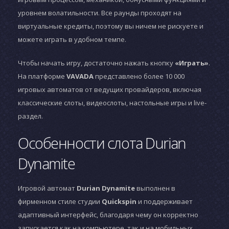
уровнем волатильности. Все раунды проходят на
виртуальные кредиты, поэтому вы ничем не рискуете и
можете играть в удобном темпе.
Чтобы начать игру, достаточно нажать кнопку
«Играть»
.
На платформе
VAVADA
представлено более 10 000
игровых автоматов от ведущих провайдеров, включая
классические слоты, видеослоты, настольные игры и live-
раздел.
Особенности слота Durian
Dynamite
Игровой автомат
Durian Dynamite
выполнен в
фирменном стиле студии
Quickspin
и поддерживает
адаптивный интерфейс, благодаря чему он корректно
запускается как на компьютере, так и на мобильных