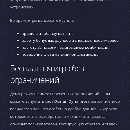
устройствах.
Во время игры вы можете изучить:
правила и таблицу выплат;
работу бонусных раундов и специальных символов;
частоту выпадения выигрышных комбинаций;
поведение слота на длинной дистанции.
Бесплатная игра без
ограничений
Демо-режим не имеет временных ограничений — вы
можете запускать слот
Durian Dynamite
неограниченное
количество раз. Это особенно удобно для новых игроков,
которые хотят разобраться в механике, а также для
опытных пользователей, тестирующих стратегии ставок.