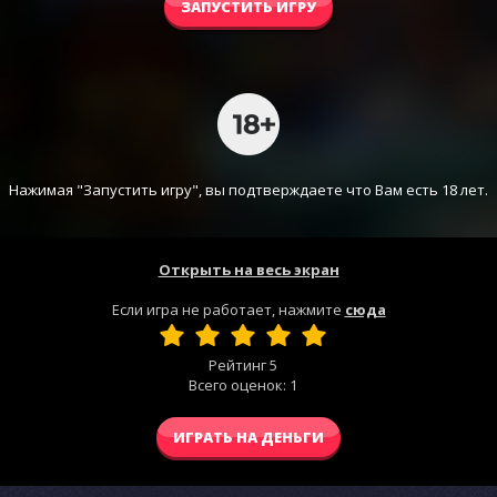
ЗАПУСТИТЬ ИГРУ
Нажимая "Запустить игру", вы подтверждаете что Вам есть 18 лет.
Открыть на весь экран
Если игра не работает, нажмите
сюда
Рейтинг
5
Всего оценок:
1
ИГРАТЬ НА ДЕНЬГИ