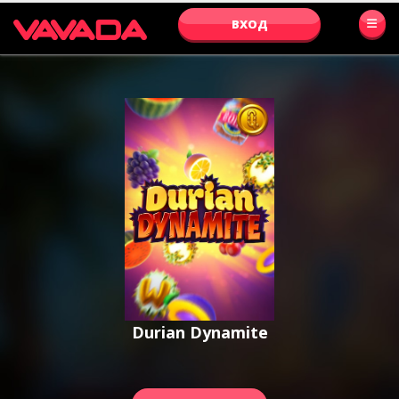
ВХОД
Durian Dynamite