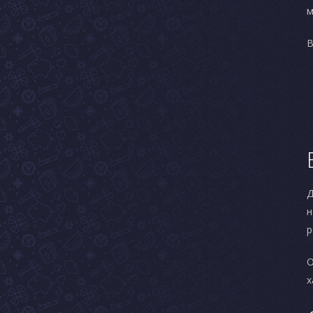
м
В
Д
н
р
О
х