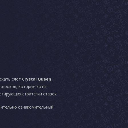
скать слот
Crystal Queen
 игроков, которые хотят
стирующих стратегии ставок.
ючительно ознакомительный