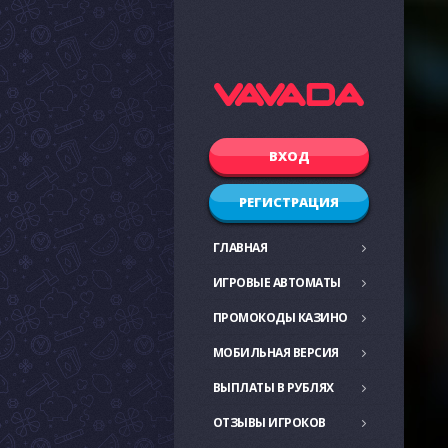
ВХОД
РЕГИСТРАЦИЯ
ГЛАВНАЯ
ИГРОВЫЕ АВТОМАТЫ
ПРОМОКОДЫ КАЗИНО
МОБИЛЬНАЯ ВЕРСИЯ
ВЫПЛАТЫ В РУБЛЯХ
ОТЗЫВЫ ИГРОКОВ