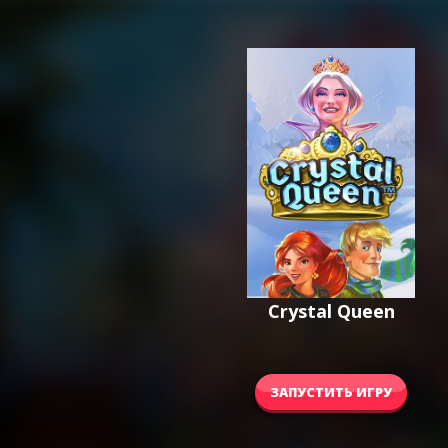
Crystal Queen
ЗАПУСТИТЬ ИГРУ