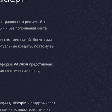
нстрационном режиме. Вы
ии и без пополнения счёта.
ессом, механикой, бонусными
ртуальные кредиты, поэтому вы
атформе
VAVADA
представлено
ая классические слоты,
тудии
Quickspin
и поддерживает
 как на компьютере, так и на