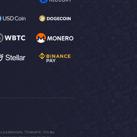
 развлекать. Помните, что вы