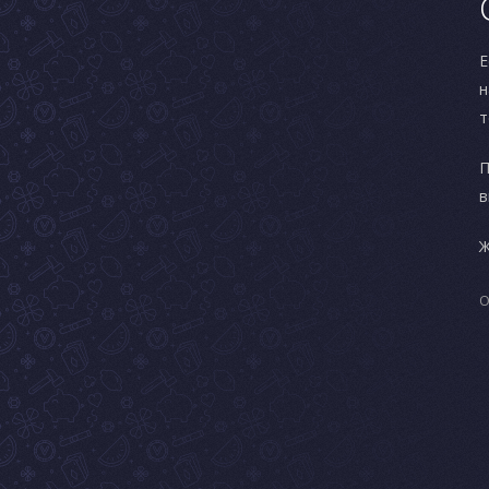
Е
н
т
П
в
Ж
О