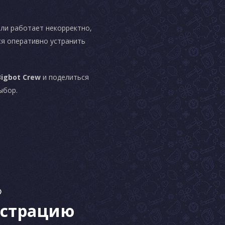
ли работает некорректно,
ся оперативно устранить
Bigbot Crew
и поделиться
ыбор.
?
истрацию