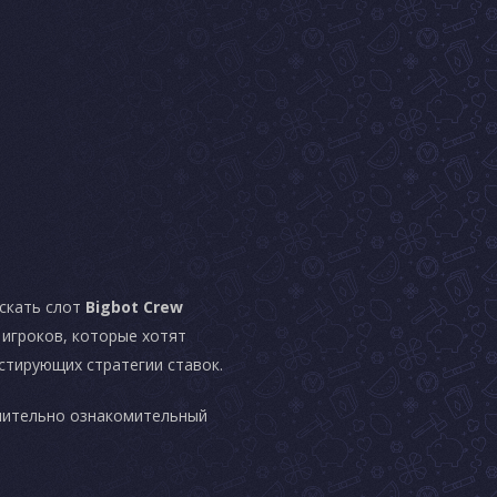
скать слот
Bigbot Crew
 игроков, которые хотят
стирующих стратегии ставок.
ючительно ознакомительный