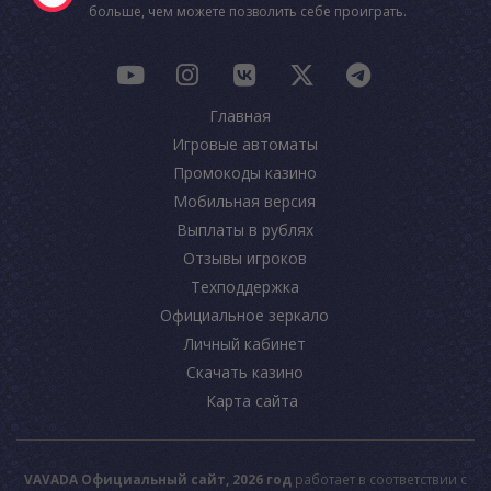
больше, чем можете позволить себе проиграть.
Главная
Игровые автоматы
Промокоды казино
Мобильная версия
Выплаты в рублях
Отзывы игроков
Техподдержка
Официальное зеркало
Личный кабинет
Скачать казино
Карта сайта
VAVADA Официальный сайт, 2026 год
работает в соответствии с