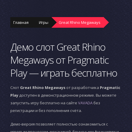
Главная
Игры
Great Rhino Megaways
Демо слот Great Rhino
Megaways от Pragmatic
Play — играть бесплатно
Слот
Great Rhino Megaways
от разработчика
Pragmatic
Play
доступен в демонстрационном режиме. Вы можете
запустить игру бесплатно на сайте
VAVADA
без
регистрации и без пополнения счёта.
Демо-версия позволяет полностью ознакомиться с
игровым процессом, механикой, бонусными функциями и