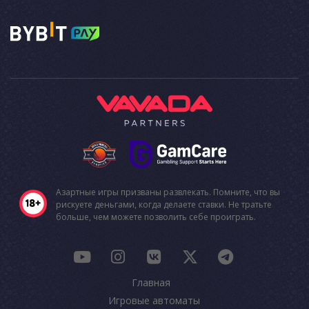
Азартные игры призваны развлекать. Помните, что вы
рискуете деньгами, когда делаете ставки. Не тратьте
больше, чем можете позволить себе проиграть.
Главная
Игровые автоматы