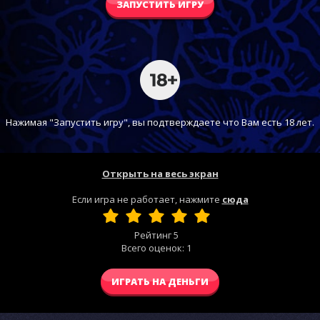
ЗАПУСТИТЬ ИГРУ
Нажимая "Запустить игру", вы подтверждаете что Вам есть 18 лет.
Открыть на весь экран
Если игра не работает, нажмите
сюда
Рейтинг
5
Всего оценок:
1
ИГРАТЬ НА ДЕНЬГИ