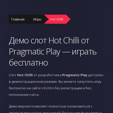
Главная
Игры
Hot Chilli
Демо слот Hot Chilli от
Pragmatic Play — играть
бесплатно
Слот
Hot Chilli
от разработчика
Pragmatic Play
доступен
в демонстрационном режиме. Вы можете запустить игру
бесплатно на сайте
VAVADA
без регистрации и без
пополнения счёта.
Демо-версия позволяет полностью ознакомиться с
игровым процессом, механикой, бонусными функциями и