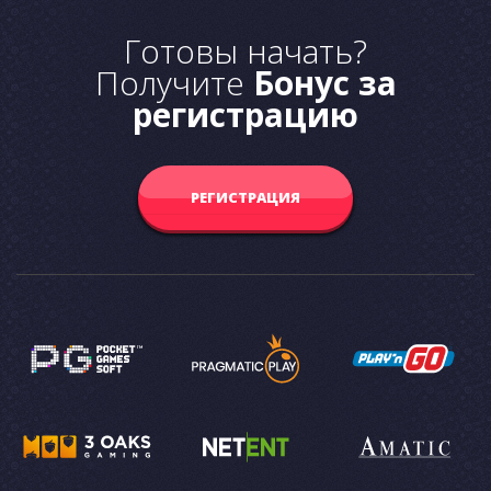
Готовы начать?
Получите
Бонус за
регистрацию
РЕГИСТРАЦИЯ