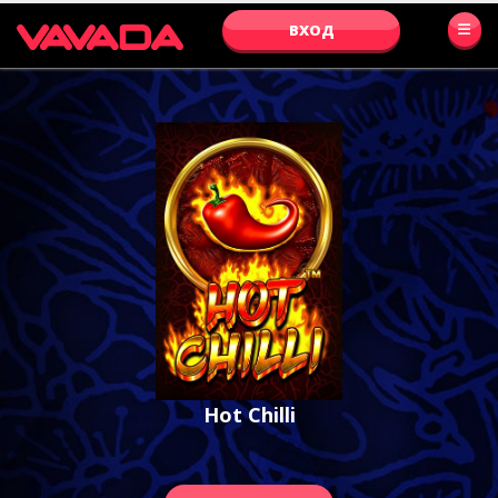
ВХОД
Hot Chilli