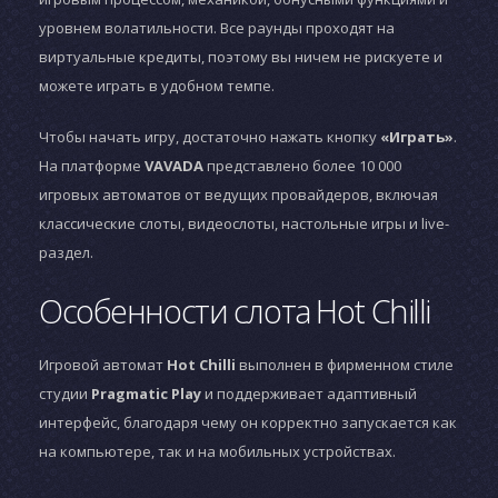
уровнем волатильности. Все раунды проходят на
виртуальные кредиты, поэтому вы ничем не рискуете и
можете играть в удобном темпе.
Чтобы начать игру, достаточно нажать кнопку
«Играть»
.
На платформе
VAVADA
представлено более 10 000
игровых автоматов от ведущих провайдеров, включая
классические слоты, видеослоты, настольные игры и live-
раздел.
Особенности слота Hot Chilli
Игровой автомат
Hot Chilli
выполнен в фирменном стиле
студии
Pragmatic Play
и поддерживает адаптивный
интерфейс, благодаря чему он корректно запускается как
на компьютере, так и на мобильных устройствах.