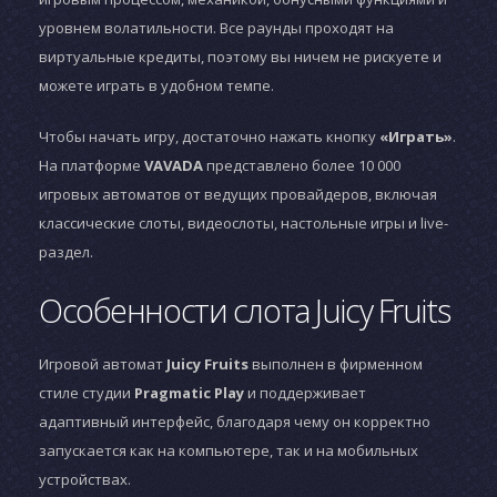
уровнем волатильности. Все раунды проходят на
виртуальные кредиты, поэтому вы ничем не рискуете и
можете играть в удобном темпе.
Чтобы начать игру, достаточно нажать кнопку
«Играть»
.
На платформе
VAVADA
представлено более 10 000
игровых автоматов от ведущих провайдеров, включая
классические слоты, видеослоты, настольные игры и live-
раздел.
Особенности слота Juicy Fruits
Игровой автомат
Juicy Fruits
выполнен в фирменном
стиле студии
Pragmatic Play
и поддерживает
адаптивный интерфейс, благодаря чему он корректно
запускается как на компьютере, так и на мобильных
устройствах.