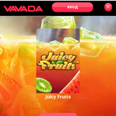
ВХОД
Juicy Fruits