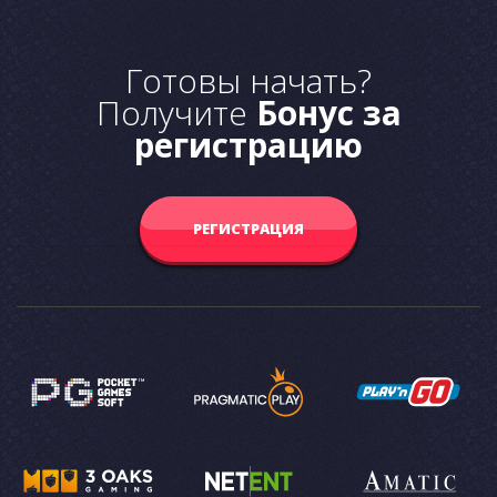
Готовы начать?
Получите
Бонус за
регистрацию
РЕГИСТРАЦИЯ