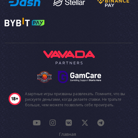
Азартные игры призваны развлекать. Помните, что вы
рискуете деньгами, когда делаете ставки. Не тратьте
больше, чем можете позволить себе проиграть.
Главная