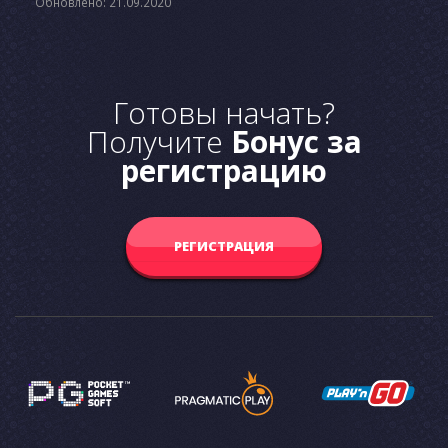
Обновлено:
21.09.2020
Готовы начать?
Получите
Бонус за
регистрацию
РЕГИСТРАЦИЯ