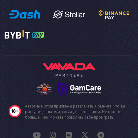
Азартные игры призваны развлекать. Помните, что вы
рискуете деньгами, когда делаете ставки. Не тратьте
больше, чем можете позволить себе проиграть.