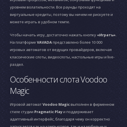
уровнем волатильности. Все раунды проходят на
виртуальные кредиты, поэтому вы ничем не рискуете и
можете играть в удобном темпе.
Чтобы начать игру, достаточно нажать кнопку
«Играть»
.
На платформе
VAVADA
представлено более 10 000
игровых автоматов от ведущих провайдеров, включая
классические слоты, видеослоты, настольные игры и live-
раздел.
Особенности слота Voodoo
Magic
Игровой автомат
Voodoo Magic
выполнен в фирменном
стиле студии
Pragmatic Play
и поддерживает
адаптивный интерфейс, благодаря чему он корректно
запускается как на компьютере, так и на мобильных