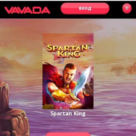
ВХОД
Spartan King