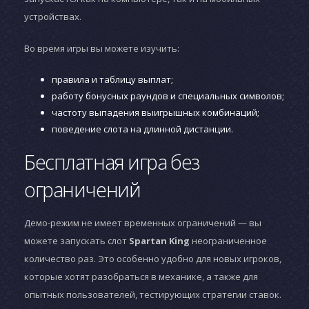
устройствах.
Во время игры вы можете изучить:
правила и таблицу выплат;
работу бонусных раундов и специальных символов;
частоту выпадения выигрышных комбинаций;
поведение слота на длинной дистанции.
Бесплатная игра без
ограничений
Демо-режим не имеет временных ограничений — вы
можете запускать слот
Spartan King
неограниченное
количество раз. Это особенно удобно для новых игроков,
которые хотят разобраться в механике, а также для
опытных пользователей, тестирующих стратегии ставок.