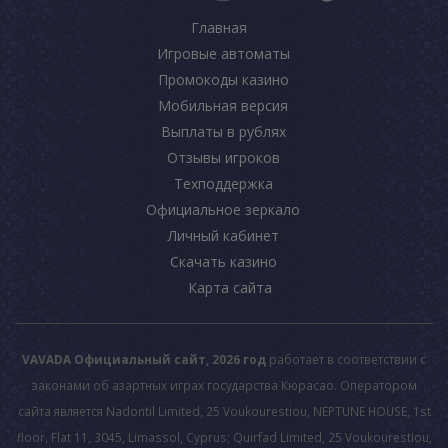
Главная
Игровые автоматы
Промокоды казино
Мобильная версия
Выплаты в рублях
Отзывы игроков
Техподдержка
Официальное зеркало
Личный кабинет
Скачать казино
Карта сайта
VAVADA Официальный сайт, 2026 год
работает в соответствии с
законами об азартных играх государства Кюрасао. Оператором
сайта является Nadontil Limited, 25 Voukourestiou, NEPTUNE HOUSE, 1st
floor, Flat 11, 3045, Limassol, Cyprus; Quirfad Limited, 25 Voukourestiou,