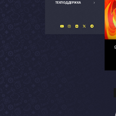
ТЕХПОДДЕРЖКА