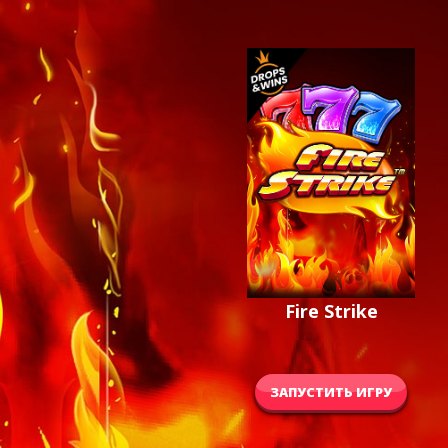
Fire Strike
ЗАПУСТИТЬ ИГРУ