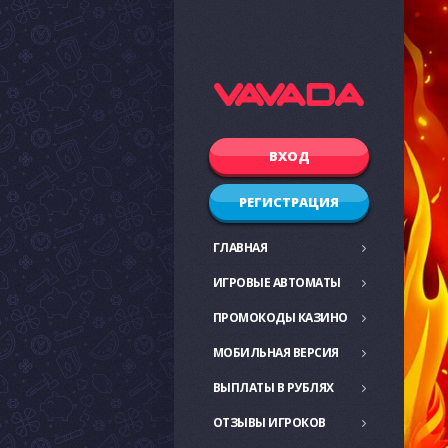
ВХОД
РЕГИСТРАЦИЯ
ГЛАВНАЯ
ИГРОВЫЕ АВТОМАТЫ
ПРОМОКОДЫ КАЗИНО
МОБИЛЬНАЯ ВЕРСИЯ
ВЫПЛАТЫ В РУБЛЯХ
ОТЗЫВЫ ИГРОКОВ