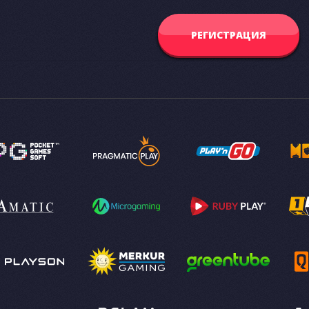
РЕГИСТРАЦИЯ