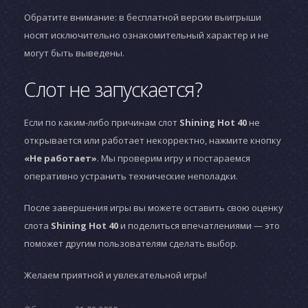
Обратите внимание: в бесплатной версии выигрыши
носят исключительно ознакомительный характер и не
могут быть выведены.
Слот не запускается?
Если по каким-либо причинам слот
Shining Hot 40
не
открывается или работает некорректно, нажмите кнопку
«Не работает»
. Мы проверим игру и постараемся
оперативно устранить технические неполадки.
После завершения игры вы можете оставить свою оценку
слота
Shining Hot 40
и поделиться впечатлениями — это
поможет другим пользователям сделать выбор.
Желаем приятной и увлекательной игры!