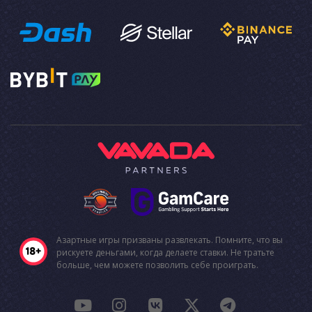
Азартные игры призваны развлекать. Помните, что вы
рискуете деньгами, когда делаете ставки. Не тратьте
больше, чем можете позволить себе проиграть.