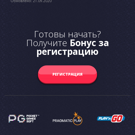
Обновлено:
21.09.2020
Готовы начать?
Получите
Бонус за
регистрацию
РЕГИСТРАЦИЯ