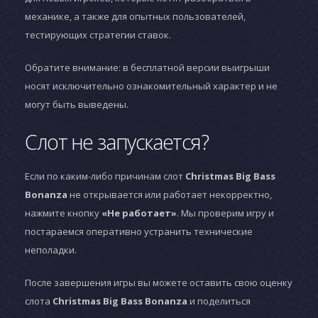
механике, а также для опытных пользователей,
тестирующих стратегии ставок.
Обратите внимание: в бесплатной версии выигрыши
носят исключительно ознакомительный характер и не
могут быть выведены.
Слот не запускается?
Если по каким-либо причинам слот
Christmas Big Bass
Bonanza
не открывается или работает некорректно,
нажмите кнопку
«Не работает»
. Мы проверим игру и
постараемся оперативно устранить технические
неполадки.
После завершения игры вы можете оставить свою оценку
слота
Christmas Big Bass Bonanza
и поделиться