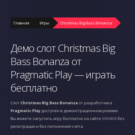
Главная
Игры
Christmas Big Bass Bonanza
Демо слот Christmas Big
Bass Bonanza от
Pragmatic Play — играть
бесплатно
Слот
Christmas Big Bass Bonanza
от разработчика
Pragmatic Play
доступен в демонстрационном режиме.
Вы можете запустить игру бесплатно на сайте
VAVADA
без
регистрации и без пополнения счёта.