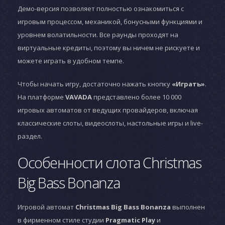
Демо-версия позволяет полностью ознакомиться с
игровым процессом, механикой, бонусными функциями и
уровнем волатильности. Все раунды проходят на
виртуальные кредиты, поэтому вы ничем не рискуете и
можете играть в удобном темпе.
Чтобы начать игру, достаточно нажать кнопку
«Играть»
.
На платформе
VAVADA
представлено более 10 000
игровых автоматов от ведущих провайдеров, включая
классические слоты, видеослоты, настольные игры и live-
раздел.
Особенности слота Christmas
Big Bass Bonanza
Игровой автомат
Christmas Big Bass Bonanza
выполнен
в фирменном стиле студии
Pragmatic Play
и