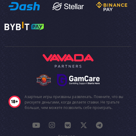
Азартные игры призваны развлекать. Помните, что вы
рискуете деньгами, когда делаете ставки. Не тратьте
больше, чем можете позволить себе проиграть.