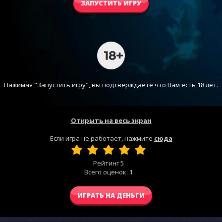
ЗАПУСТИТЬ ИГРУ
Нажимая "Запустить игру", вы подтверждаете что Вам есть 18 лет.
Открыть на весь экран
Если игра не работает, нажмите
сюда
Рейтинг
5
Всего оценок:
1
ИГРАТЬ НА ДЕНЬГИ