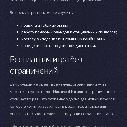
Во время игры вы можете изучить:
правила и таблицу выплат;
работу бонусных раундов и специальных символов;
частоту выпадения выигрышных комбинаций;
поведение слота на длинной дистанции.
Бесплатная игра без
ограничений
Демо-режим не имеет временных ограничений — вы
можете запускать слот
Haunted House
неограниченное
количество раз. Это особенно удобно для новых игроков,
которые хотят разобраться в механике, а также для
опытных пользователей, тестирующих стратегии ставок.
Обратите внимание: в бесплатной версии выигрыши