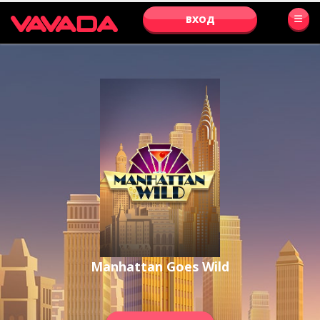
ВХОД
Manhattan Goes Wild