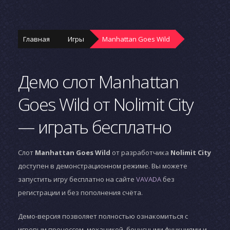
Главная
Игры
Manhattan Goes Wild
Демо слот Manhattan
Goes Wild от Nolimit City
— играть бесплатно
Слот
Manhattan Goes Wild
от разработчика
Nolimit City
доступен в демонстрационном режиме. Вы можете
запустить игру бесплатно на сайте
VAVADA
без
регистрации и без пополнения счёта.
Демо-версия позволяет полностью ознакомиться с
игровым процессом, механикой, бонусными функциями и