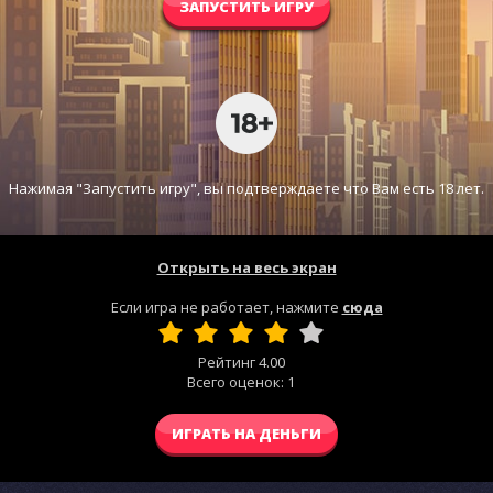
ЗАПУСТИТЬ ИГРУ
Нажимая "Запустить игру", вы подтверждаете что Вам есть 18 лет.
Открыть на весь экран
Если игра не работает, нажмите
сюда
Рейтинг
4.00
Всего оценок:
1
ИГРАТЬ НА ДЕНЬГИ