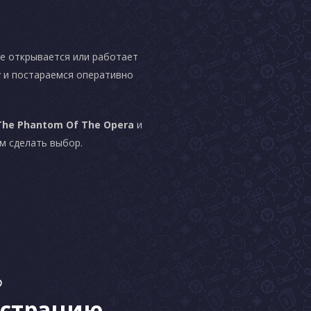
е открывается или работает
у и постараемся оперативно
The Phantom Of The Opera
и
м сделать выбор.
?
истрацию