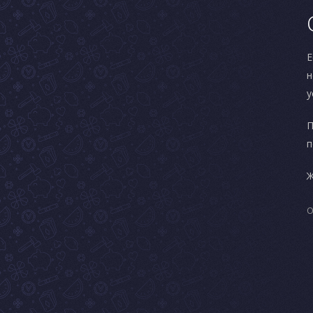
Е
н
у
П
п
Ж
О