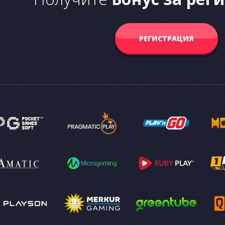
РЕГИСТРАЦИЯ