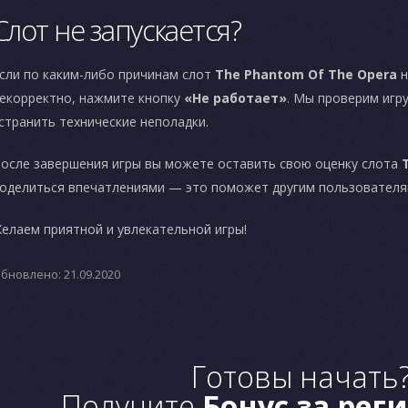
Слот не запускается?
сли по каким-либо причинам слот
The Phantom Of The Opera
н
екорректно, нажмите кнопку
«Не работает»
. Мы проверим игр
странить технические неполадки.
осле завершения игры вы можете оставить свою оценку слота
оделиться впечатлениями — это поможет другим пользователя
елаем приятной и увлекательной игры!
бновлено:
21.09.2020
Готовы начать
Получите
Бонус за рег