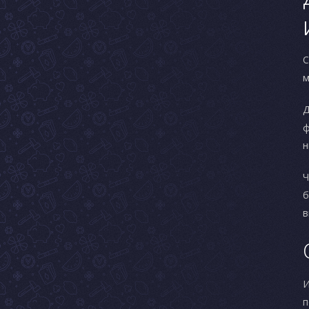
м
Д
ф
н
Ч
б
в
И
п