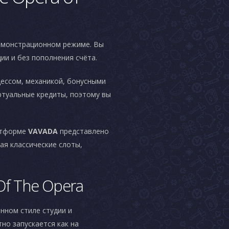
емонстрационном режиме. Вы
ии и без пополнения счёта.
ессом, механикой, бонусными
ртуальные кредиты, поэтому вы
атформе
VAVADA
представлено
ая классические слоты,
Of The Opera
нном стиле студии
и
но запускается как на