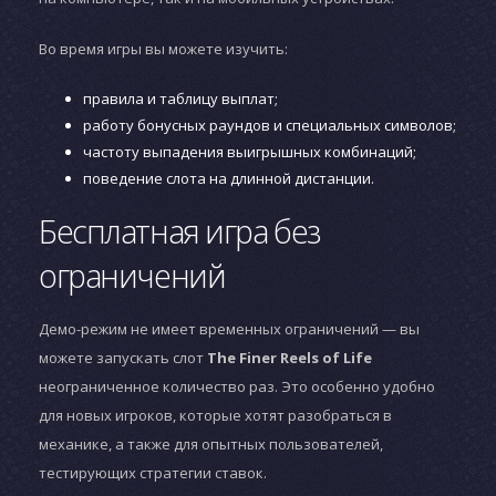
Во время игры вы можете изучить:
правила и таблицу выплат;
работу бонусных раундов и специальных символов;
частоту выпадения выигрышных комбинаций;
поведение слота на длинной дистанции.
Бесплатная игра без
ограничений
Демо-режим не имеет временных ограничений — вы
можете запускать слот
The Finer Reels of Life
неограниченное количество раз. Это особенно удобно
для новых игроков, которые хотят разобраться в
механике, а также для опытных пользователей,
тестирующих стратегии ставок.