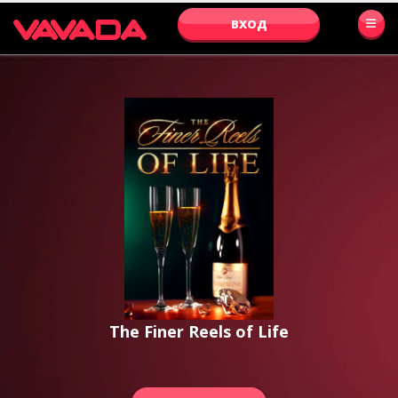
ВХОД
The Finer Reels of Life