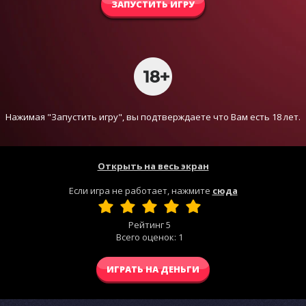
ЗАПУСТИТЬ ИГРУ
Нажимая "Запустить игру", вы подтверждаете что Вам есть 18 лет.
Открыть на весь экран
Если игра не работает, нажмите
сюда
Рейтинг
5
Всего оценок:
1
ИГРАТЬ НА ДЕНЬГИ