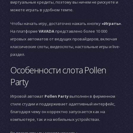
виртуальные кредиты, поэтому вы ничем не рискуете и
можете играть в удобном темпе.
Чтобы начать игру, достаточно нажать кнопку
«Играть»
.
На платформе
VAVADA
представлено более 10 000
игровых автоматов от ведущих провайдеров, включая
классические слоты, видеослоты, настольные игры и live-
раздел.
Особенности слота Pollen
Party
Игровой автомат
Pollen Party
выполнен в фирменном
стиле студии
и поддерживает адаптивный интерфейс,
благодаря чему он корректно запускается как на
компьютере, так и на мобильных устройствах.