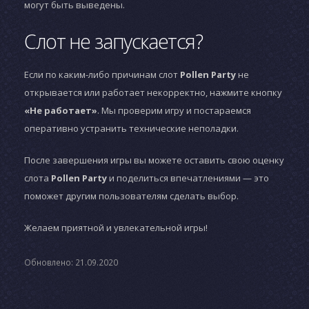
могут быть выведены.
Слот не запускается?
Если по каким-либо причинам слот
Pollen Party
не
открывается или работает некорректно, нажмите кнопку
«Не работает»
. Мы проверим игру и постараемся
оперативно устранить технические неполадки.
После завершения игры вы можете оставить свою оценку
слота
Pollen Party
и поделиться впечатлениями — это
поможет другим пользователям сделать выбор.
Желаем приятной и увлекательной игры!
Обновлено:
21.09.2020