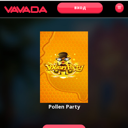
ВХОД
Pollen Party