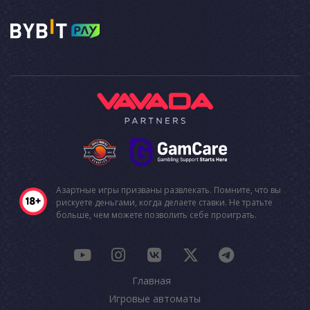
Азартные игры призваны развлекать. Помните, что вы
рискуете деньгами, когда делаете ставки. Не тратьте
больше, чем можете позволить себе проиграть.
Главная
Игровые автоматы