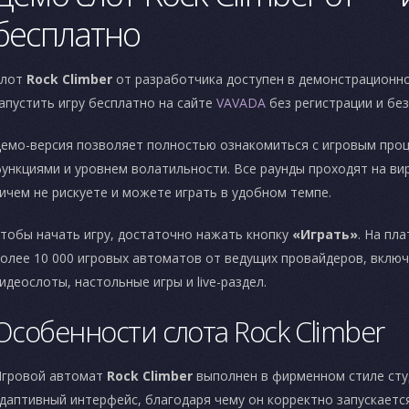
бесплатно
Слот
Rock Climber
от разработчика
доступен в демонстрационн
апустить игру бесплатно на сайте
VAVADA
без регистрации и без
емо-версия позволяет полностью ознакомиться с игровым проц
ункциями и уровнем волатильности. Все раунды проходят на ви
ичем не рискуете и можете играть в удобном темпе.
тобы начать игру, достаточно нажать кнопку
«Играть»
. На пл
олее 10 000 игровых автоматов от ведущих провайдеров, включ
идеослоты, настольные игры и live-раздел.
Особенности слота Rock Climber
гровой автомат
Rock Climber
выполнен в фирменном стиле ст
даптивный интерфейс, благодаря чему он корректно запускается