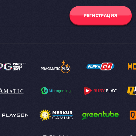
РЕГИСТРАЦИЯ