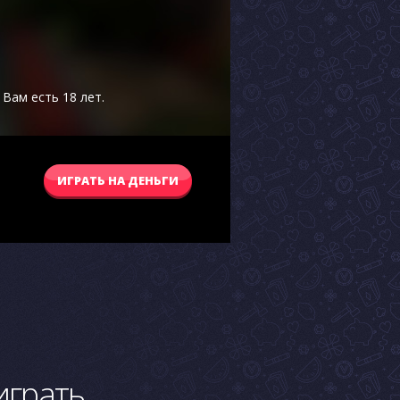
Вам есть 18 лет.
ИГРАТЬ НА ДЕНЬГИ
играть