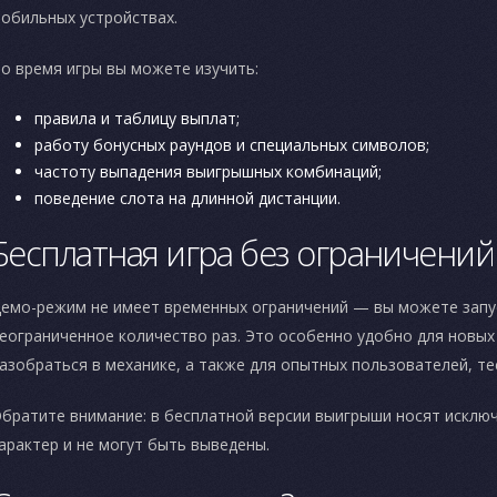
обильных устройствах.
о время игры вы можете изучить:
правила и таблицу выплат;
работу бонусных раундов и специальных символов;
частоту выпадения выигрышных комбинаций;
поведение слота на длинной дистанции.
Бесплатная игра без ограничений
емо-режим не имеет временных ограничений — вы можете запу
еограниченное количество раз. Это особенно удобно для новых
азобраться в механике, а также для опытных пользователей, те
братите внимание: в бесплатной версии выигрыши носят искл
арактер и не могут быть выведены.