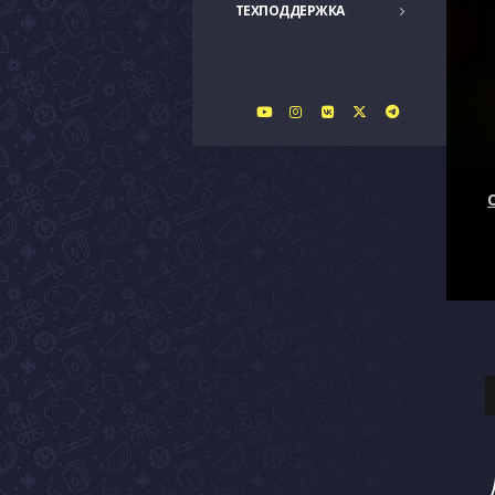
ТЕХПОДДЕРЖКА