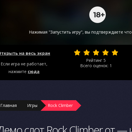
Нажимая "Запустить игру", вы подтверждаете что 
Открыть на весь экран
Рейтинг
5
Если игра не работает,
Всего оценок:
1
нажмите
сюда
Главная
Игры
Rock Climber
Демо слот Rock Climber от — 