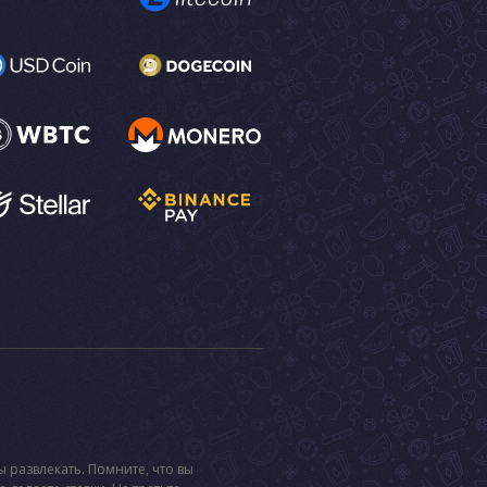
 развлекать. Помните, что вы