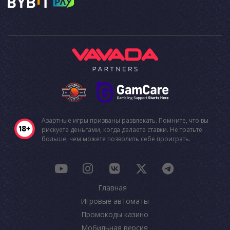
Азартные игры призваны развлекать. Помните, что вы
рискуете деньгами, когда делаете ставки. Не тратьте
больше, чем можете позволить себе проиграть.
Главная
Игровые автоматы
Промокоды казино
Мобильная версия