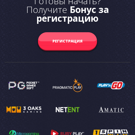
Готовы начать?
Получите
Бонус за
регистрацию
РЕГИСТРАЦИЯ