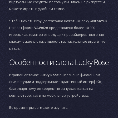
виртуальные кредиты, поэтому вы ничем не рискуете и
можете играть в удобном темпе.
Чтобы начать игру, достаточно нажать кнопку
«Играть»
.
На платформе
VAVADA
представлено более 10 000
игровых автоматов от ведущих провайдеров, включая
классические слоты, видеослоты, настольные игры и live-
раздел.
Особенности слота Lucky Rose
Игровой автомат
Lucky Rose
выполнен в фирменном
стиле студии
и поддерживает адаптивный интерфейс,
благодаря чему он корректно запускается как на
компьютере, так и на мобильных устройствах.
Во время игры вы можете изучить: