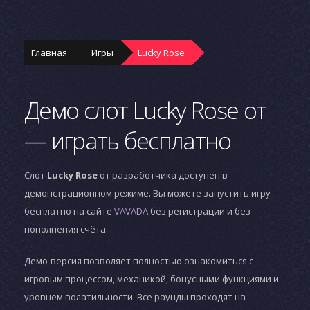
Главная
Игры
Lucky Rose
Демо слот Lucky Rose от
— играть бесплатно
Слот
Lucky Rose
от разработчика
доступен в
демонстрационном режиме. Вы можете запустить игру
бесплатно на сайте
VAVADA
без регистрации и без
пополнения счёта.
Демо-версия позволяет полностью ознакомиться с
игровым процессом, механикой, бонусными функциями и
уровнем волатильности. Все раунды проходят на