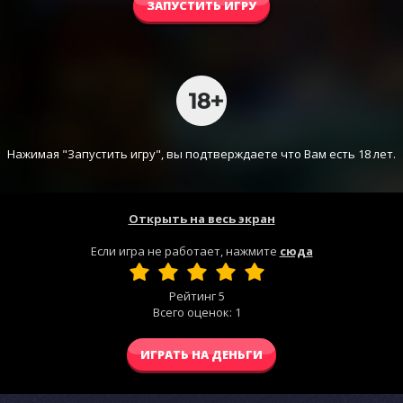
ЗАПУСТИТЬ ИГРУ
Нажимая "Запустить игру", вы подтверждаете что Вам есть 18 лет.
Открыть на весь экран
Если игра не работает, нажмите
сюда
Рейтинг
5
Всего оценок:
1
ИГРАТЬ НА ДЕНЬГИ