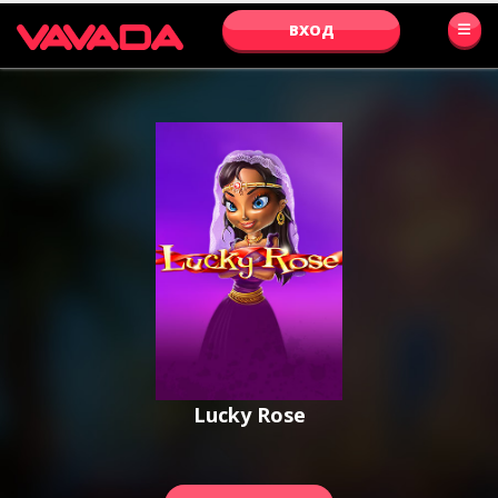
ВХОД
Lucky Rose