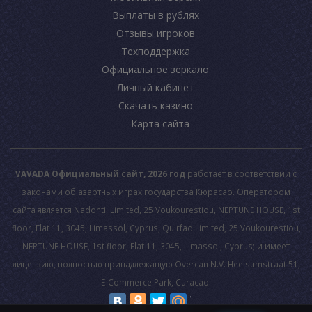
Выплаты в рублях
Отзывы игроков
Техподдержка
Официальное зеркало
Личный кабинет
Скачать казино
Карта сайта
VAVADA Официальный сайт, 2026 год
работает в соответствии с
законами об азартных играх государства Кюрасао. Оператором
сайта является Nadontil Limited, 25 Voukourestiou, NEPTUNE HOUSE, 1st
floor, Flat 11, 3045, Limassol, Cyprus; Quirfad Limited, 25 Voukourestiou,
NEPTUNE HOUSE, 1st floor, Flat 11, 3045, Limassol, Cyprus; и имеет
лицензию, полностью принадлежащую Overcan N.V. Heelsumstraat 51,
E-Commerce Park, Curacao.