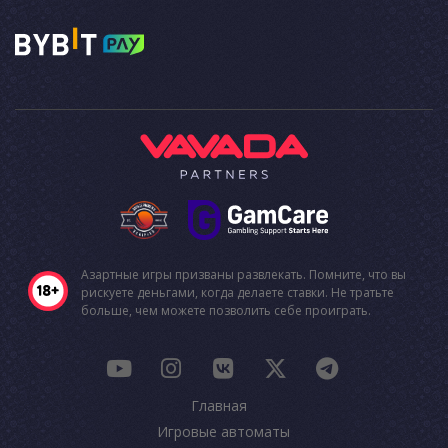
Азартные игры призваны развлекать. Помните, что вы
рискуете деньгами, когда делаете ставки. Не тратьте
больше, чем можете позволить себе проиграть.
Главная
Игровые автоматы