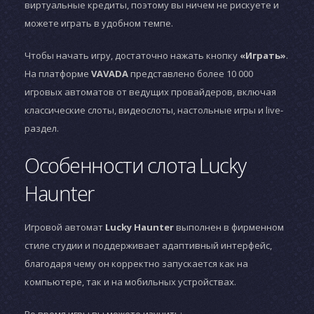
виртуальные кредиты, поэтому вы ничем не рискуете и
можете играть в удобном темпе.
Чтобы начать игру, достаточно нажать кнопку
«Играть»
.
На платформе
VAVADA
представлено более 10 000
игровых автоматов от ведущих провайдеров, включая
классические слоты, видеослоты, настольные игры и live-
раздел.
Особенности слота Lucky
Haunter
Игровой автомат
Lucky Haunter
выполнен в фирменном
стиле студии
и поддерживает адаптивный интерфейс,
благодаря чему он корректно запускается как на
компьютере, так и на мобильных устройствах.