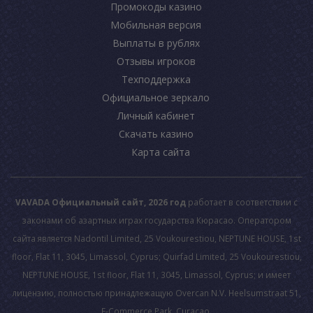
Промокоды казино
Мобильная версия
Выплаты в рублях
Отзывы игроков
Техподдержка
Официальное зеркало
Личный кабинет
Скачать казино
Карта сайта
VAVADA Официальный сайт, 2026 год
работает в соответствии с
законами об азартных играх государства Кюрасао. Оператором
сайта является Nadontil Limited, 25 Voukourestiou, NEPTUNE HOUSE, 1st
floor, Flat 11, 3045, Limassol, Cyprus; Quirfad Limited, 25 Voukourestiou,
NEPTUNE HOUSE, 1st floor, Flat 11, 3045, Limassol, Cyprus; и имеет
лицензию, полностью принадлежащую Overcan N.V. Heelsumstraat 51,
E-Commerce Park, Curacao.