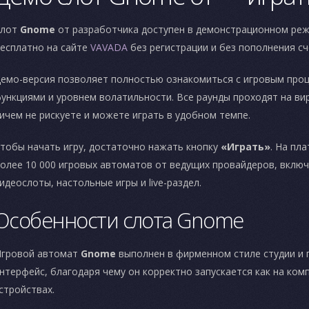
Слот
Gnome
от разработчика
доступен в демонстрационном реж
есплатно на сайте
VAVADA
без регистрации и без пополнения сч
емо-версия позволяет полностью ознакомиться с игровым проц
ункциями и уровнем волатильности. Все раунды проходят на ви
ичем не рискуете и можете играть в удобном темпе.
тобы начать игру, достаточно нажать кнопку
«Играть»
. На пл
олее 10 000 игровых автоматов от ведущих провайдеров, включ
идеослоты, настольные игры и live-раздел.
Особенности слота Gnome
гровой автомат
Gnome
выполнен в фирменном стиле студии
и 
нтерфейс, благодаря чему он корректно запускается как на ком
стройствах.