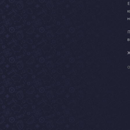
Е
к
н
П
в
Ж
О