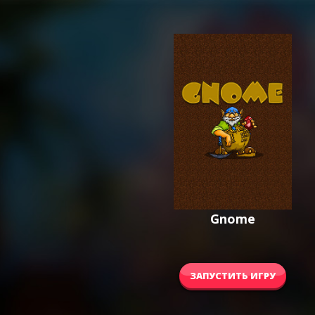
Gnome
ЗАПУСТИТЬ ИГРУ