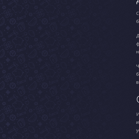
б
Д
ф
н
Ч
б
в
И
и
у