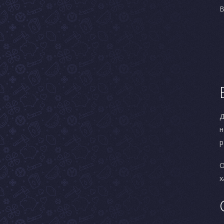
В
Д
н
р
О
х