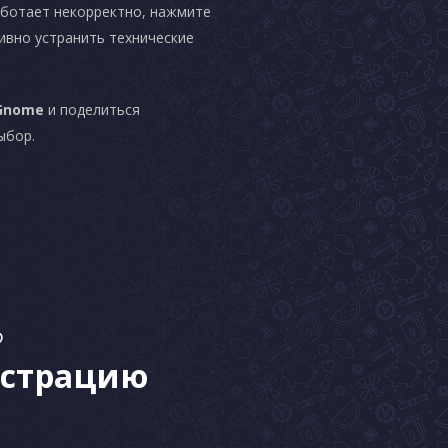
аботает некорректно, нажмите
ивно устранить технические
Gnome
и поделиться
ыбор.
?
истрацию