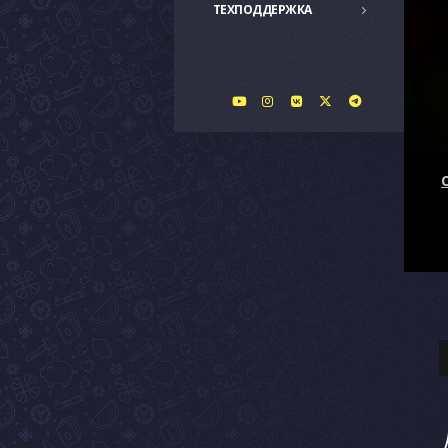
ТЕХПОДДЕРЖКА