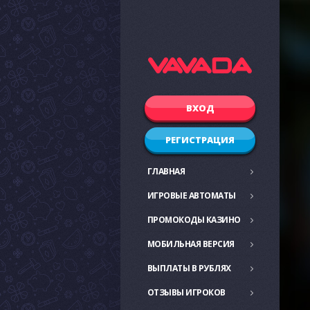
ВХОД
РЕГИСТРАЦИЯ
ГЛАВНАЯ
ИГРОВЫЕ АВТОМАТЫ
ПРОМОКОДЫ КАЗИНО
МОБИЛЬНАЯ ВЕРСИЯ
ВЫПЛАТЫ В РУБЛЯХ
ОТЗЫВЫ ИГРОКОВ