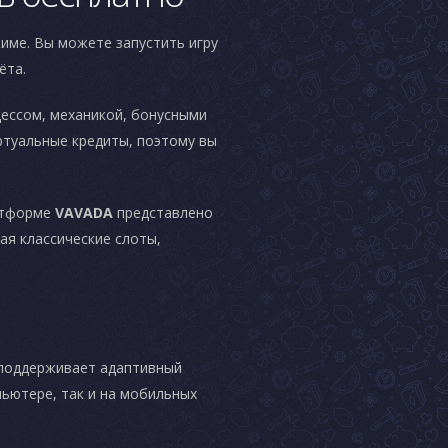
име. Вы можете запустить игру
ёта.
ессом, механикой, бонусными
ртуальные кредиты, поэтому вы
атформе
VAVADA
представлено
ая классические слоты,
поддерживает адаптивный
пьютере, так и на мобильных