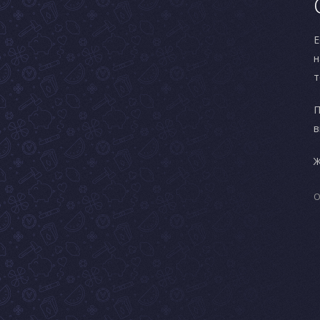
Е
н
т
П
в
Ж
О