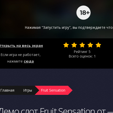
Нажимая "Запустить игру", вы подтверждаете что 
Открыть на весь экран
Рейтинг
5
Если игра не работает,
Всего оценок:
1
нажмите
сюда
Главная
Игры
Fruit Sensation
Демо слот Fruit Sensation от 