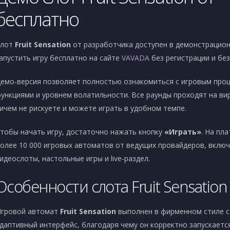
бесплатно
Слот
Fruit Sensation
от разработчика
доступен в демонстрацио
апустить игру бесплатно на сайте
VAVADA
без регистрации и без
емо-версия позволяет полностью ознакомиться с игровым проц
ункциями и уровнем волатильности. Все раунды проходят на ви
ичем не рискуете и можете играть в удобном темпе.
тобы начать игру, достаточно нажать кнопку
«Играть»
. На пл
олее 10 000 игровых автоматов от ведущих провайдеров, включ
идеослоты, настольные игры и live-раздел.
Особенности слота Fruit Sensation
гровой автомат
Fruit Sensation
выполнен в фирменном стиле 
даптивный интерфейс, благодаря чему он корректно запускается