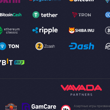
Азартные игры призваны