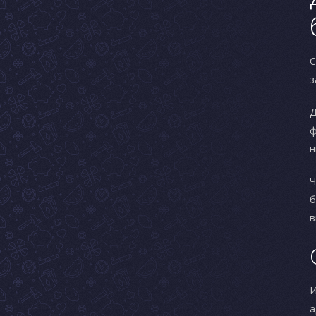
з
Д
ф
н
Ч
б
в
И
а