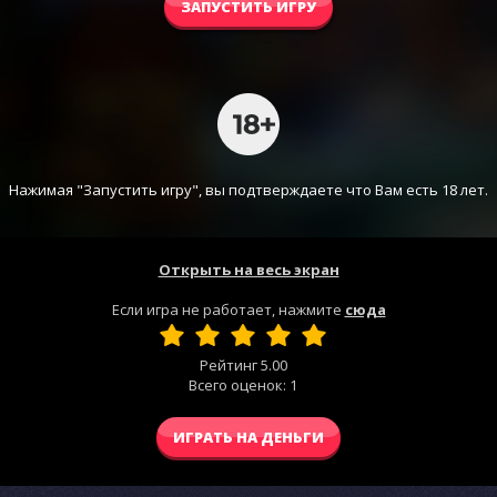
ЗАПУСТИТЬ ИГРУ
Нажимая "Запустить игру", вы подтверждаете что Вам есть 18 лет.
Открыть на весь экран
Если игра не работает, нажмите
сюда
Рейтинг
5.00
Всего оценок:
1
ИГРАТЬ НА ДЕНЬГИ