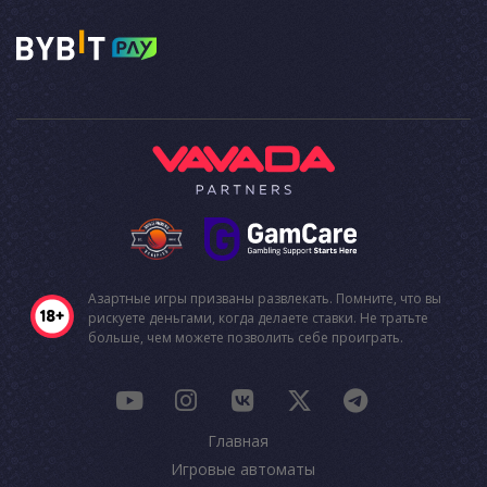
Азартные игры призваны развлекать. Помните, что вы
рискуете деньгами, когда делаете ставки. Не тратьте
больше, чем можете позволить себе проиграть.
Главная
Игровые автоматы