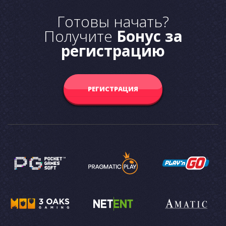
Готовы начать?
Получите
Бонус за
регистрацию
РЕГИСТРАЦИЯ