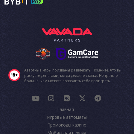
Азартные игры призваны развлекать. Помните, что вы
рискуете деньгами, когда делаете ставки. Не тратьте
больше, чем можете позволить себе проиграть.
Главная
Игровые автоматы
Промокоды казино
Мобильная версия