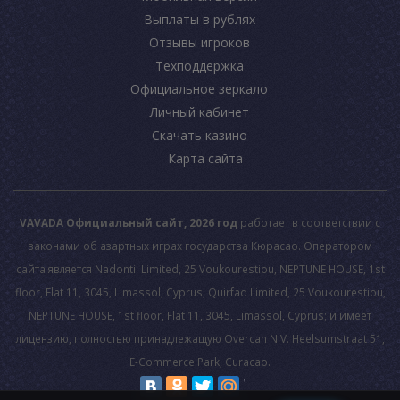
Выплаты в рублях
Отзывы игроков
Техподдержка
Официальное зеркало
Личный кабинет
Скачать казино
Карта сайта
VAVADA Официальный сайт, 2026 год
работает в соответствии с
законами об азартных играх государства Кюрасао. Оператором
сайта является Nadontil Limited, 25 Voukourestiou, NEPTUNE HOUSE, 1st
floor, Flat 11, 3045, Limassol, Cyprus; Quirfad Limited, 25 Voukourestiou,
NEPTUNE HOUSE, 1st floor, Flat 11, 3045, Limassol, Cyprus; и имеет
лицензию, полностью принадлежащую Overcan N.V. Heelsumstraat 51,
E-Commerce Park, Curacao.