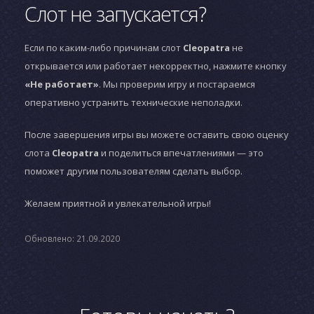
Слот не запускается?
Если по каким-либо причинам слот
Cleopatra
не
открывается или работает некорректно, нажмите кнопку
«Не работает»
. Мы проверим игру и постараемся
оперативно устранить технические неполадки.
После завершения игры вы можете оставить свою оценку
слота
Cleopatra
и поделиться впечатлениями — это
поможет другим пользователям сделать выбор.
Желаем приятной и увлекательной игры!
Обновлено:
21.09.2020