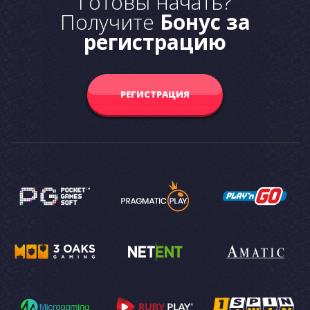
Готовы начать?
Получите
Бонус за
регистрацию
РЕГИСТРАЦИЯ